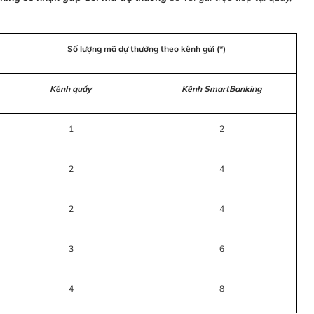
Số lượng mã dự thưởng theo kênh gửi (*)
Kênh quầy
Kênh SmartBanking
1
2
2
4
2
4
3
6
4
8