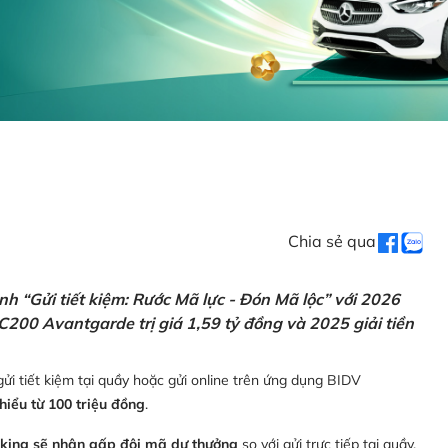
Chia sẻ qua
h “Gửi tiết kiệm: Rước Mã lực - Đón Mã lộc” với 2026
C200 Avantgarde trị giá 1,59 tỷ đồng và 2025 giải tiền
ửi tiết kiệm tại quầy hoặc gửi online trên ứng dụng BIDV
thiểu từ 100 triệu đồng
.
nking sẽ nhận gấp đôi mã dự thưởng
so với gửi trực tiếp tại quầy,