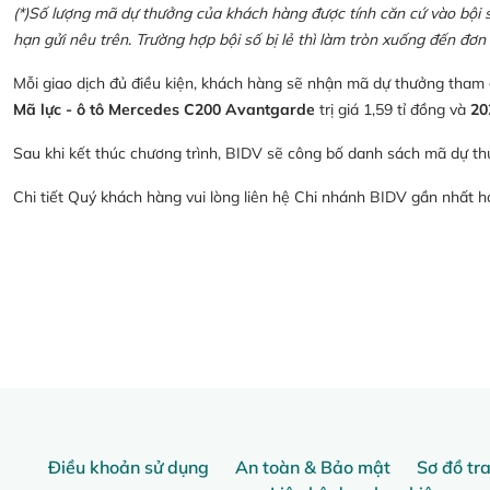
(*)Số lượng mã dự thưởng của khách hàng được tính căn cứ vào bội số 
hạn gửi nêu trên. Trường hợp bội số bị lẻ thì làm tròn xuống đến đơn 
Mỗi giao dịch đủ điều kiện, khách hàng sẽ nhận mã dự thưởng tham
Mã lực - ô tô Mercedes C200 Avantgarde
trị giá 1,59 tỉ đồng và
20
Sau khi kết thúc chương trình, BIDV sẽ công bố danh sách mã dự th
Chi tiết Quý khách hàng vui lòng liên hệ Chi nhánh BIDV gần nhất 
Điều khoản sử dụng
An toàn & Bảo mật
Sơ đồ tr