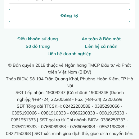
Đăng ký
Điều khoản sử dụng
An toàn & Bảo mật
Sơ đồ trang
Liên hệ cá nhân
Liên hệ doanh nghiệp
© Bản quyền 2018 thuộc về Ngân hàng TMCP Đầu tư và Phát
triển Việt Nam (BIDV)
Tháp BIDV, Số 194 Trần Quang Khải, Phường Hoàn Kiếm, TP Hà
Nội
SĐT tiếp nhận: 19009247 (Cá nhân)/ 19009248 (Doanh
nghiệp)/(+84-24) 22200588 - Fax: (+84-24) 22200399
SĐT Tổng đài TTCSKH: 02422200588 - 0385290066 -
0385190066 - 0981910333 - 0866200333 - 0981915333 -
0981951333 | SĐT gọi ra từ Chi nhánh BIDV: 0336258333 -
0336128333 - 0766069388 - 0766056388 - 0852198088 -
0822150068 | SĐT xác minh giao dịch thẻ, giao dịch chuyển tiền: