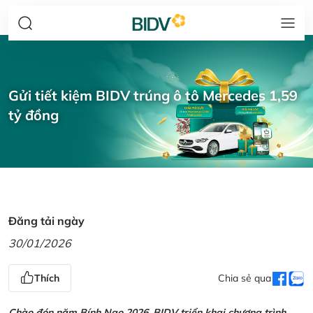
Gửi tiết kiệm BIDV trúng ô tô Mercedes 1,59
tỷ đồng
Đăng tải ngày
30/01/2026
Thích
Chia sẻ qua
Chào đón năm Bính Ngọ 2026, BIDV triển khai chương trình