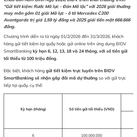
“Gửi tiết kiệm: Rước Mã lực - Đón Mã lộc” với 2026 giải thưởng
may mắn gồm 01 giải Mã lực - ô tô Mercedes C200
Avantgarde trị giá 1,59 tỷ đồng và 2025 giải tiền mặt 666.666
đồng.
Chương trình diễn ra từ ngày 01/2/2026 đến 31/3/2026, khách
hàng gửi tiết kiệm tại quầy hoặc gửi online trên ứng dụng BIDV
SmartBanking
kỳ hạn 6, 12, 13, 18 và 24 tháng, với số tiền gửi
tối thiểu từ 100 triệu đồng
.
Đặc biệt, khách hàng
gửi tiết kiệm trực tuyến trên BIDV
SmartBanking sẽ nhận gấp đôi mã dự thưởng
so với gửi trực
tiếp tại quầy, cụ thể:
Kỳ hạn (tháng)
Số tiền gửi tối thiểu (VND)
6
100.000.000