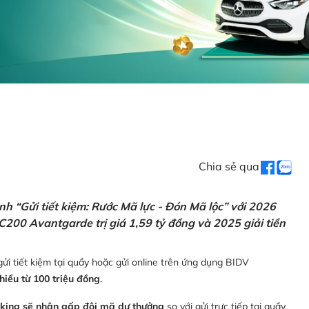
Chia sẻ qua
h “Gửi tiết kiệm: Rước Mã lực - Đón Mã lộc” với 2026
C200 Avantgarde trị giá 1,59 tỷ đồng và 2025 giải tiền
ửi tiết kiệm tại quầy hoặc gửi online trên ứng dụng BIDV
thiểu từ 100 triệu đồng
.
nking sẽ nhận gấp đôi mã dự thưởng
so với gửi trực tiếp tại quầy,