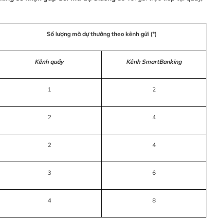
Số lượng mã dự thưởng theo kênh gửi (*)
Kênh quầy
Kênh SmartBanking
1
2
2
4
2
4
3
6
4
8