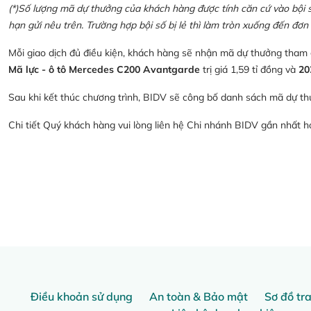
(*)Số lượng mã dự thưởng của khách hàng được tính căn cứ vào bội số 
hạn gửi nêu trên. Trường hợp bội số bị lẻ thì làm tròn xuống đến đơn 
Mỗi giao dịch đủ điều kiện, khách hàng sẽ nhận mã dự thưởng tham
Mã lực - ô tô Mercedes C200 Avantgarde
trị giá 1,59 tỉ đồng và
20
Sau khi kết thúc chương trình, BIDV sẽ công bố danh sách mã dự th
Chi tiết Quý khách hàng vui lòng liên hệ Chi nhánh BIDV gần nhất 
Điều khoản sử dụng
An toàn & Bảo mật
Sơ đồ tr