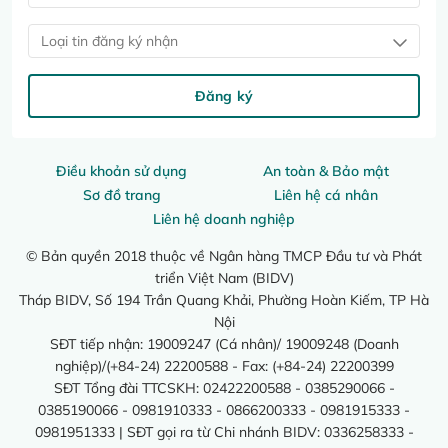
Loại tin đăng ký nhận
Đăng ký
Điều khoản sử dụng
An toàn & Bảo mật
Sơ đồ trang
Liên hệ cá nhân
Liên hệ doanh nghiệp
© Bản quyền 2018 thuộc về Ngân hàng TMCP Đầu tư và Phát
triển Việt Nam (BIDV)
Tháp BIDV, Số 194 Trần Quang Khải, Phường Hoàn Kiếm, TP Hà
Nội
SĐT tiếp nhận: 19009247 (Cá nhân)/ 19009248 (Doanh
nghiệp)/(+84-24) 22200588 - Fax: (+84-24) 22200399
SĐT Tổng đài TTCSKH: 02422200588 - 0385290066 -
0385190066 - 0981910333 - 0866200333 - 0981915333 -
0981951333 | SĐT gọi ra từ Chi nhánh BIDV: 0336258333 -