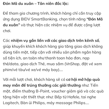
Đón Mã du xuân – Tân niên đắc lộc:
Để tham gia chương trình, khách hàng chỉ cần truy cập
ứng dụng BIDV SmartBanking, chọn tính năng
“Đón Mã
du xuân”
và thực hiện các nhiệm vụ để được cộng lượt
chơi.
Các
nhiệm vụ gắn liền với các giao dịch trên kênh số
,
giúp khuyến khích khách hàng gia tăng giao dịch không
dùng tiền mặt, tiếp cận với nhiều sản phẩm ngân hàng
số tiện ích, an toàn như thanh toan hóa đơn, nạp
thẻ/data, giao dịch Thẻ, mua sắm (VnShop, đặt vé xem
phim/vé tàu/vé xe/vé máy bay)….
Với mỗi lượt chơi, khách hàng sẽ có
cơ hội mở hộp quà
may mắn để trúng thưởng các giải thưởng
như: Tiền
mặt, điểm thưởng B-Point, voucher giảm giá và các quà
tặng hiện vật thiết thực như: Bếp từ Hafele, tai nghe
Logitech, Bàn ủi Philips, máy massage Philips….