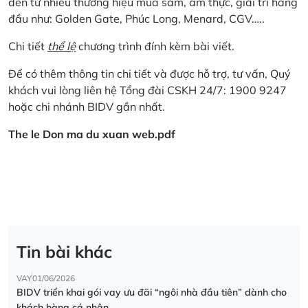
đến từ nhiều thương hiệu mua sắm, ẩm thực, giải trí hàng
đầu như: Golden Gate, Phúc Long, Menard, CGV…..
Chi tiết
thể lệ
chương trình đính kèm bài viết.
Để có thêm thông tin chi tiết và được hỗ trợ, tư vấn, Quý
khách vui lòng liên hệ Tổng đài CSKH 24/7: 1900 9247
hoặc chi nhánh BIDV gần nhất.
The le Don ma du xuan web.pdf
Tin bài khác
VAY
01/06/2026
BIDV triển khai gói vay ưu đãi “ngôi nhà đầu tiên” dành cho
khách hàng cá nhân