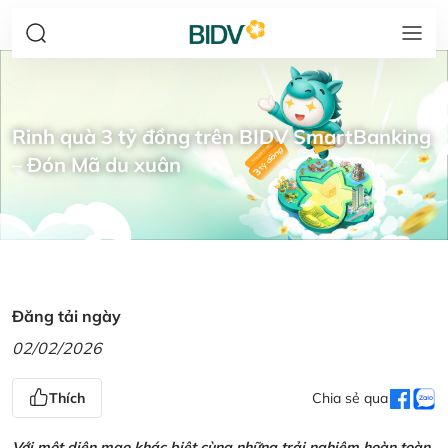
Rinh quà 3 tỷ đồng trên BIDV SmartBanking
– Đón Mã du xuân
Đăng tải ngày
02/02/2026
Thích
Chia sẻ qua
Với một diện mạo khác biệt cùng những trải nghiệm hoàn toàn