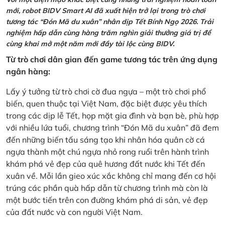
mới, robot BIDV Smart AI đã xuất hiện trở lại trong trò chơi
tương tác “Đón Mã du xuân” nhân dịp Tết Bính Ngọ 2026. Trải
nghiệm hấp dẫn cùng hàng trăm nghìn giải thưởng giá trị để
cùng khai mở một năm mới đầy tài lộc cùng BIDV.
Từ trò chơi dân gian đến game tương tác trên ứng dụng
ngân hàng:
Lấy ý tưởng từ trò chơi cờ đua ngựa – một trò chơi phổ
biến, quen thuộc tại Việt Nam, đặc biệt được yêu thích
trong các dịp lễ Tết, họp mặt gia đình và bạn bè, phù hợp
với nhiều lứa tuổi, chương trình “Đón Mã du xuân” đã đem
đến những biến tấu sáng tạo khi nhân hóa quân cờ cá
ngựa thành một chú ngựa nhỏ rong ruổi trên hành trình
khám phá vẻ đẹp của quê hương đất nước khi Tết đến
xuân về. Mỗi lần gieo xúc xắc không chỉ mang đến cơ hội
trúng các phần quà hấp dẫn từ chương trình mà còn là
một bước tiến trên con đường khám phá di sản, vẻ đẹp
của đất nước và con người Việt Nam.