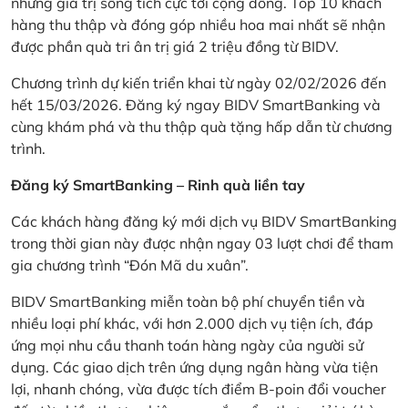
những giá trị sống tích cực tới cộng đồng. Top 10 khách
hàng thu thập và đóng góp nhiều hoa mai nhất sẽ nhận
được phần quà tri ân trị giá 2 triệu đồng từ BIDV.
Chương trình dự kiến triển khai từ ngày 02/02/2026 đến
hết 15/03/2026. Đăng ký ngay BIDV SmartBanking và
cùng khám phá và thu thập quà tặng hấp dẫn từ chương
trình.
Đăng ký SmartBanking – Rinh quà liền tay
Các khách hàng đăng ký mới dịch vụ BIDV SmartBanking
trong thời gian này được nhận ngay 03 lượt chơi để tham
gia chương trình “Đón Mã du xuân”.
BIDV SmartBanking miễn toàn bộ phí chuyển tiền và
nhiều loại phí khác, với hơn 2.000 dịch vụ tiện ích, đáp
ứng mọi nhu cầu thanh toán hàng ngày của người sử
dụng. Các giao dịch trên ứng dụng ngân hàng vừa tiện
lợi, nhanh chóng, vừa được tích điểm B-poin đổi voucher