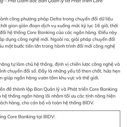
 – Phó Giám đốc Ban Quản lý và Phát triển Core
thành công phương pháp Delta trong chuyển đổi dữ liệu
hời gian gián đoạn dịch vụ xuống mức kỷ lục 16 giờ, thời
 đổi hệ thống Core Banking của các ngân hàng. Điều này
 áp dụng công nghệ mới. Ngoài ra, giải pháp chuyển đổi
u một bước tiến lớn trong hành trình đổi mới công nghệ
ng tự làm chủ hệ thống, định vị chiến lược công nghệ và
ình chuyển đổi số. Đây là những yếu tố then chốt, hứa hẹn
n giúp ngân hàng vươn tầm khu vực và thế giới.
tiền đề thành lập Ban Quản lý và Phát triển Core Banking
hệ thống ngân hàng lõi nhằm tối ưu các tính năng hiện
 khách hàng, cho cán bộ và toàn hệ thống BIDV.
ống Core Banking tại BIDV: