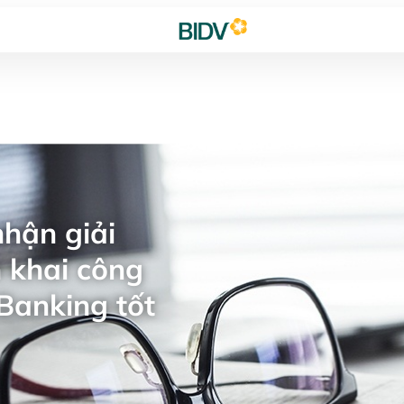
hận giải
 khai công
Banking tốt