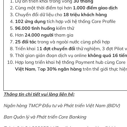
Dự án triển khai trong vòng
30 tháng
Cùng một thời điểm tại hơn
1.000 điểm giao dịch
Chuyển đổi dữ liệu cho
18 triệu khách hàng
102 ứng dụng
tích hợp với hệ thống Core Profile
96.000 tình huống
kiểm thử
Hơn
24.000 người
tham gia
25 đối tác
trong và ngoài nước cùng phối hợp
Triển khai 1
1 đợt chuyển đổi
thử nghiệm, 3 đợt Pilot 
Thời gian gián đoạn dịch vụ online
không quá 16 tiế
Hợp long triển khai hệ thống Payment hub cùng Core 
Việt Nam
, T
op 30% ngân hàng
trên thế giới thực hi
Thông tin chi tiết vui lòng liên hệ:
Ngân hàng TMCP Đầu tư và Phát triển Việt Nam (BIDV)
Ban Quản lý và Phát triển Core Banking