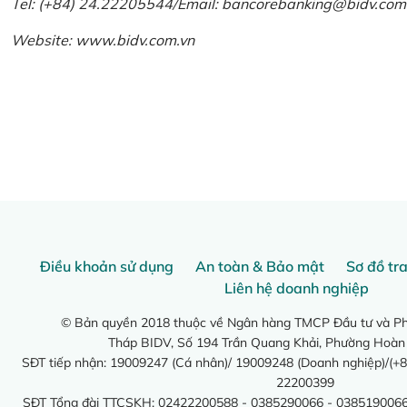
Tel: (+84) 24.22205544/Email: bancorebanking@bidv.com
Website:
www.bidv.com.vn
Điều khoản sử dụng
An toàn & Bảo mật
Sơ đồ tr
Liên hệ doanh nghiệp
© Bản quyền 2018 thuộc về Ngân hàng TMCP Đầu tư và Phá
Tháp BIDV, Số 194 Trần Quang Khải, Phường Hoàn
SĐT tiếp nhận: 19009247 (Cá nhân)/ 19009248 (Doanh nghiệp)/(+8
22200399
SĐT Tổng đài TTCSKH: 02422200588 - 0385290066 - 0385190066