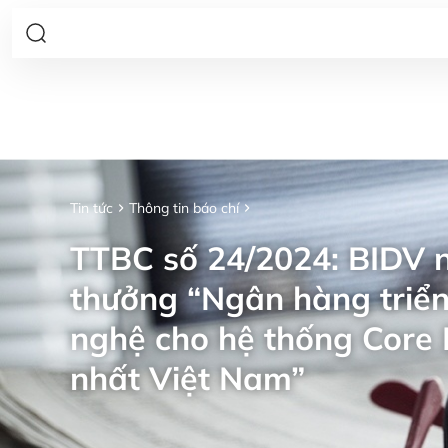
Tin tức
Thông tin báo chí
TTBC số 24/2024: BIDV n
thưởng “Ngân hàng triển
nghệ cho hệ thống Core 
nhất Việt Nam”