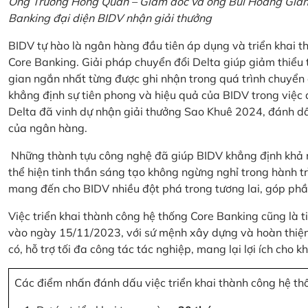
Ông Trương Hồng Quân – Giám đốc và ông Bùi Hoàng Giang
Banking đại diện BIDV nhận giải thưởng
BIDV tự hào là ngân hàng đầu tiên áp dụng và triển khai 
Core Banking. Giải pháp chuyển đổi Delta giúp giảm thiểu t
gian ngắn nhất từng được ghi nhận trong quá trình chuyển
khẳng định sự tiên phong và hiệu quả của BIDV trong việc
Delta đã vinh dự nhận giải thưởng Sao Khuê 2024, đánh dấ
của ngân hàng.
Những thành tựu công nghệ đã giúp BIDV khẳng định khả nă
thể hiện tinh thần sáng tạo không ngừng nghỉ trong hành tr
mang đến cho BIDV nhiều đột phá trong tương lai, góp phầ
Việc triển khai thành công hệ thống Core Banking cũng là 
vào ngày 15/11/2023, với sứ mệnh xây dựng và hoàn thiện 
có, hỗ trợ tối đa công tác tác nghiệp, mang lại lợi ích cho
Các điểm nhấn đánh dấu việc triển khai thành công hệ th