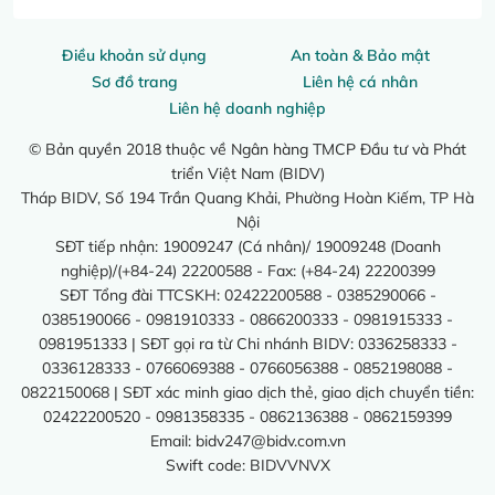
Điều khoản sử dụng
An toàn & Bảo mật
Sơ đồ trang
Liên hệ cá nhân
Liên hệ doanh nghiệp
© Bản quyền 2018 thuộc về Ngân hàng TMCP Đầu tư và Phát
triển Việt Nam (BIDV)
Tháp BIDV, Số 194 Trần Quang Khải, Phường Hoàn Kiếm, TP Hà
Nội
SĐT tiếp nhận: 19009247 (Cá nhân)/ 19009248 (Doanh
nghiệp)/(+84-24) 22200588 - Fax: (+84-24) 22200399
SĐT Tổng đài TTCSKH: 02422200588 - 0385290066 -
0385190066 - 0981910333 - 0866200333 - 0981915333 -
0981951333 | SĐT gọi ra từ Chi nhánh BIDV: 0336258333 -
0336128333 - 0766069388 - 0766056388 - 0852198088 -
0822150068 | SĐT xác minh giao dịch thẻ, giao dịch chuyển tiền:
02422200520 - 0981358335 - 0862136388 - 0862159399
Email:
bidv247@bidv.com.vn
Swift code: BIDVVNVX