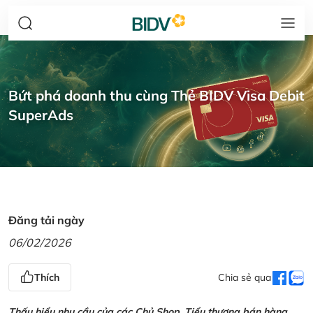
Bứt phá doanh thu cùng Thẻ BIDV Visa Debit
SuperAds
Đăng tải ngày
06/02/2026
Thích
Chia sẻ qua
Thấu hiểu nhu cầu của các Chủ Shop, Tiểu thương bán hàng