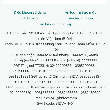
Điều khoản sử dụng
An toàn & Bảo mật
Sơ đồ trang
Liên hệ cá nhân
Liên hệ doanh nghiệp
© Bản quyền 2018 thuộc về Ngân hàng TMCP Đầu tư và Phát
triển Việt Nam (BIDV)
Tháp BIDV, Số 194 Trần Quang Khải, Phường Hoàn Kiếm, TP Hà
Nội
SĐT tiếp nhận: 19009247 (Cá nhân)/ 19009248 (Doanh
nghiệp)/(+84-24) 22200588 - Fax: (+84-24) 22200399
SĐT Tổng đài TTCSKH: 02422200588 - 0385290066 -
0385190066 - 0981910333 - 0866200333 - 0981915333 -
0981951333 | SĐT gọi ra từ Chi nhánh BIDV: 0336258333 -
0336128333 - 0766069388 - 0766056388 - 0852198088 -
0822150068 | SĐT xác minh giao dịch thẻ, giao dịch chuyển tiền:
02422200520 - 0981358335 - 0862136388 - 0862159399
Email:
bidv247@bidv.com.vn
Swift code: BIDVVNVX