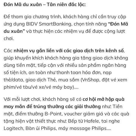
Đón Mã du xuân – Tân niên đắc lộc:
Để tham gia chương trình, khách hàng chỉ cần truy cập
ứng dụng BIDV SmartBanking, chọn tính năng
“Đón Mã
du xuân”
và thực hiện các nhiệm vụ để được cộng lượt
chơi.
Các
nhiệm vụ gắn liền với các giao dịch trên kênh số
,
giúp khuyến khích khách hàng gia tăng giao dịch không
dùng tiền mặt, tiếp cận với nhiều sản phẩm ngân hàng
số tiện ích, an toàn như thanh toan hóa đơn, nạp
thẻ/data, giao dịch Thẻ, mua sắm (VnShop, đặt vé xem
phim/vé tàu/vé xe/vé máy bay)….
Với mỗi lượt chơi, khách hàng sẽ có
cơ hội mở hộp quà
may mắn để trúng thưởng các giải thưởng
như: Tiền
mặt, điểm thưởng B-Point, voucher giảm giá và các quà
tặng hiện vật thiết thực như: Bếp từ Hafele, tai nghe
Logitech, Bàn ủi Philips, máy massage Philips….