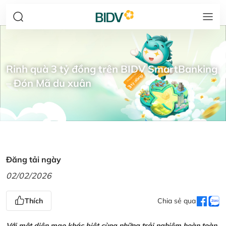
Rinh quà 3 tỷ đồng trên BIDV SmartBanking
– Đón Mã du xuân
Đăng tải ngày
02/02/2026
Thích
Chia sẻ qua
Với một diện mạo khác biệt cùng những trải nghiệm hoàn toàn