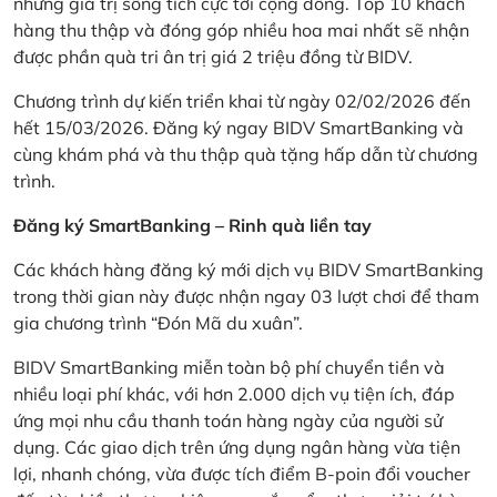
những giá trị sống tích cực tới cộng đồng. Top 10 khách
hàng thu thập và đóng góp nhiều hoa mai nhất sẽ nhận
được phần quà tri ân trị giá 2 triệu đồng từ BIDV.
Chương trình dự kiến triển khai từ ngày 02/02/2026 đến
hết 15/03/2026. Đăng ký ngay BIDV SmartBanking và
cùng khám phá và thu thập quà tặng hấp dẫn từ chương
trình.
Đăng ký SmartBanking – Rinh quà liền tay
Các khách hàng đăng ký mới dịch vụ BIDV SmartBanking
trong thời gian này được nhận ngay 03 lượt chơi để tham
gia chương trình “Đón Mã du xuân”.
BIDV SmartBanking miễn toàn bộ phí chuyển tiền và
nhiều loại phí khác, với hơn 2.000 dịch vụ tiện ích, đáp
ứng mọi nhu cầu thanh toán hàng ngày của người sử
dụng. Các giao dịch trên ứng dụng ngân hàng vừa tiện
lợi, nhanh chóng, vừa được tích điểm B-poin đổi voucher