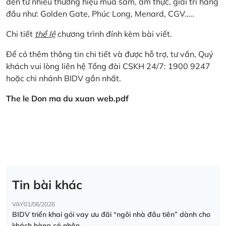
đến từ nhiều thương hiệu mua sắm, ẩm thực, giải trí hàng
đầu như: Golden Gate, Phúc Long, Menard, CGV…..
Chi tiết
thể lệ
chương trình đính kèm bài viết.
Để có thêm thông tin chi tiết và được hỗ trợ, tư vấn, Quý
khách vui lòng liên hệ Tổng đài CSKH 24/7: 1900 9247
hoặc chi nhánh BIDV gần nhất.
The le Don ma du xuan web.pdf
Tin bài khác
VAY
01/06/2026
BIDV triển khai gói vay ưu đãi “ngôi nhà đầu tiên” dành cho
khách hàng cá nhân