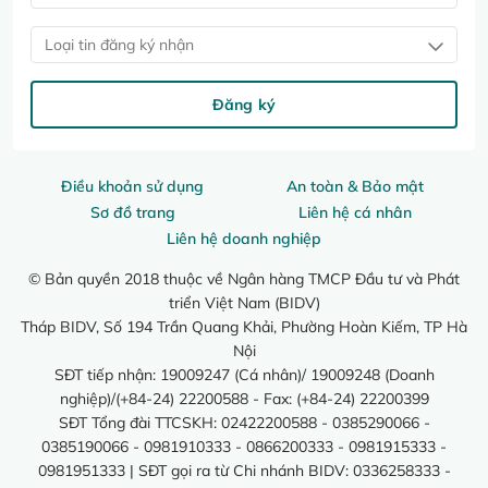
Loại tin đăng ký nhận
Đăng ký
Điều khoản sử dụng
An toàn & Bảo mật
Sơ đồ trang
Liên hệ cá nhân
Liên hệ doanh nghiệp
© Bản quyền 2018 thuộc về Ngân hàng TMCP Đầu tư và Phát
triển Việt Nam (BIDV)
Tháp BIDV, Số 194 Trần Quang Khải, Phường Hoàn Kiếm, TP Hà
Nội
SĐT tiếp nhận: 19009247 (Cá nhân)/ 19009248 (Doanh
nghiệp)/(+84-24) 22200588 - Fax: (+84-24) 22200399
SĐT Tổng đài TTCSKH: 02422200588 - 0385290066 -
0385190066 - 0981910333 - 0866200333 - 0981915333 -
0981951333 | SĐT gọi ra từ Chi nhánh BIDV: 0336258333 -