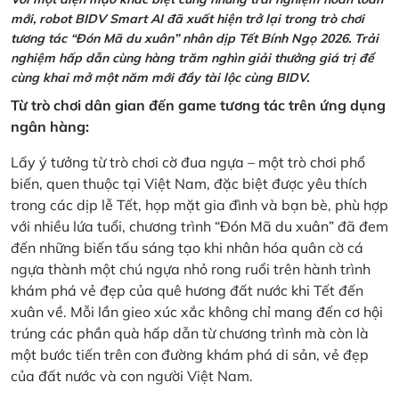
mới, robot BIDV Smart AI đã xuất hiện trở lại trong trò chơi
tương tác “Đón Mã du xuân” nhân dịp Tết Bính Ngọ 2026. Trải
nghiệm hấp dẫn cùng hàng trăm nghìn giải thưởng giá trị để
cùng khai mở một năm mới đầy tài lộc cùng BIDV.
Từ trò chơi dân gian đến game tương tác trên ứng dụng
ngân hàng:
Lấy ý tưởng từ trò chơi cờ đua ngựa – một trò chơi phổ
biến, quen thuộc tại Việt Nam, đặc biệt được yêu thích
trong các dịp lễ Tết, họp mặt gia đình và bạn bè, phù hợp
với nhiều lứa tuổi, chương trình “Đón Mã du xuân” đã đem
đến những biến tấu sáng tạo khi nhân hóa quân cờ cá
ngựa thành một chú ngựa nhỏ rong ruổi trên hành trình
khám phá vẻ đẹp của quê hương đất nước khi Tết đến
xuân về. Mỗi lần gieo xúc xắc không chỉ mang đến cơ hội
trúng các phần quà hấp dẫn từ chương trình mà còn là
một bước tiến trên con đường khám phá di sản, vẻ đẹp
của đất nước và con người Việt Nam.