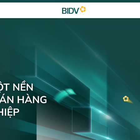
ỘT NỀN
BÁN HÀNG
IỆP