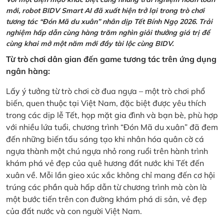
mới, robot BIDV Smart AI đã xuất hiện trở lại trong trò chơi
tương tác “Đón Mã du xuân” nhân dịp Tết Bính Ngọ 2026. Trải
nghiệm hấp dẫn cùng hàng trăm nghìn giải thưởng giá trị để
cùng khai mở một năm mới đầy tài lộc cùng BIDV.
Từ trò chơi dân gian đến game tương tác trên ứng dụng
ngân hàng:
Lấy ý tưởng từ trò chơi cờ đua ngựa – một trò chơi phổ
biến, quen thuộc tại Việt Nam, đặc biệt được yêu thích
trong các dịp lễ Tết, họp mặt gia đình và bạn bè, phù hợp
với nhiều lứa tuổi, chương trình “Đón Mã du xuân” đã đem
đến những biến tấu sáng tạo khi nhân hóa quân cờ cá
ngựa thành một chú ngựa nhỏ rong ruổi trên hành trình
khám phá vẻ đẹp của quê hương đất nước khi Tết đến
xuân về. Mỗi lần gieo xúc xắc không chỉ mang đến cơ hội
trúng các phần quà hấp dẫn từ chương trình mà còn là
một bước tiến trên con đường khám phá di sản, vẻ đẹp
của đất nước và con người Việt Nam.