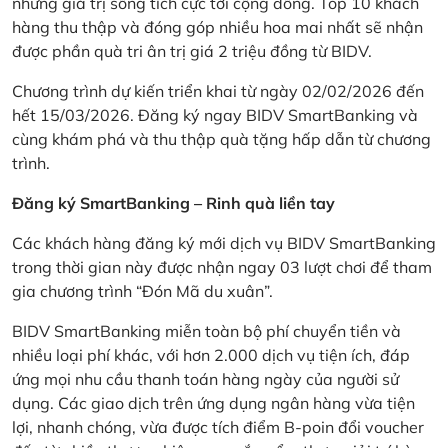
những giá trị sống tích cực tới cộng đồng. Top 10 khách
hàng thu thập và đóng góp nhiều hoa mai nhất sẽ nhận
được phần quà tri ân trị giá 2 triệu đồng từ BIDV.
Chương trình dự kiến triển khai từ ngày 02/02/2026 đến
hết 15/03/2026. Đăng ký ngay BIDV SmartBanking và
cùng khám phá và thu thập quà tặng hấp dẫn từ chương
trình.
Đăng ký SmartBanking – Rinh quà liền tay
Các khách hàng đăng ký mới dịch vụ BIDV SmartBanking
trong thời gian này được nhận ngay 03 lượt chơi để tham
gia chương trình “Đón Mã du xuân”.
BIDV SmartBanking miễn toàn bộ phí chuyển tiền và
nhiều loại phí khác, với hơn 2.000 dịch vụ tiện ích, đáp
ứng mọi nhu cầu thanh toán hàng ngày của người sử
dụng. Các giao dịch trên ứng dụng ngân hàng vừa tiện
lợi, nhanh chóng, vừa được tích điểm B-poin đổi voucher