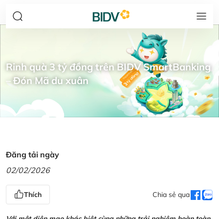
Rinh quà 3 tỷ đồng trên BIDV SmartBanking
– Đón Mã du xuân
Đăng tải ngày
02/02/2026
Thích
Chia sẻ qua
Với một diện mạo khác biệt cùng những trải nghiệm hoàn toàn