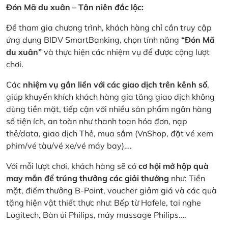
Đón Mã du xuân – Tân niên đắc lộc:
Để tham gia chương trình, khách hàng chỉ cần truy cập
ứng dụng BIDV SmartBanking, chọn tính năng
“Đón Mã
du xuân”
và thực hiện các nhiệm vụ để được cộng lượt
chơi.
Các
nhiệm vụ gắn liền với các giao dịch trên kênh số
,
giúp khuyến khích khách hàng gia tăng giao dịch không
dùng tiền mặt, tiếp cận với nhiều sản phẩm ngân hàng
số tiện ích, an toàn như thanh toan hóa đơn, nạp
thẻ/data, giao dịch Thẻ, mua sắm (VnShop, đặt vé xem
phim/vé tàu/vé xe/vé máy bay)….
Với mỗi lượt chơi, khách hàng sẽ có
cơ hội mở hộp quà
may mắn để trúng thưởng các giải thưởng
như: Tiền
mặt, điểm thưởng B-Point, voucher giảm giá và các quà
tặng hiện vật thiết thực như: Bếp từ Hafele, tai nghe
Logitech, Bàn ủi Philips, máy massage Philips….