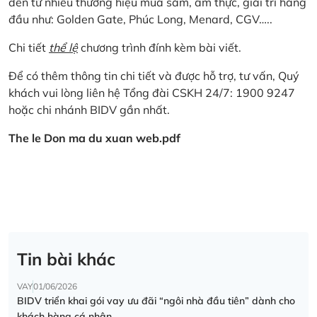
đến từ nhiều thương hiệu mua sắm, ẩm thực, giải trí hàng
đầu như: Golden Gate, Phúc Long, Menard, CGV…..
Chi tiết
thể lệ
chương trình đính kèm bài viết.
Để có thêm thông tin chi tiết và được hỗ trợ, tư vấn, Quý
khách vui lòng liên hệ Tổng đài CSKH 24/7: 1900 9247
hoặc chi nhánh BIDV gần nhất.
The le Don ma du xuan web.pdf
Tin bài khác
VAY
01/06/2026
BIDV triển khai gói vay ưu đãi “ngôi nhà đầu tiên” dành cho
khách hàng cá nhân