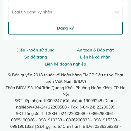
Loại tin đăng ký nhận
Đăng ký
Điều khoản sử dụng
An toàn & Bảo mật
Sơ đồ trang
Liên hệ cá nhân
Liên hệ doanh nghiệp
© Bản quyền 2018 thuộc về Ngân hàng TMCP Đầu tư và Phát
triển Việt Nam (BIDV)
Tháp BIDV, Số 194 Trần Quang Khải, Phường Hoàn Kiếm, TP Hà
Nội
SĐT tiếp nhận: 19009247 (Cá nhân)/ 19009248 (Doanh
nghiệp)/(+84-24) 22200588 - Fax: (+84-24) 22200399
SĐT Tổng đài TTCSKH: 02422200588 - 0385290066 -
0385190066 - 0981910333 - 0866200333 - 0981915333 -
0981951333 | SĐT gọi ra từ Chi nhánh BIDV: 0336258333 -