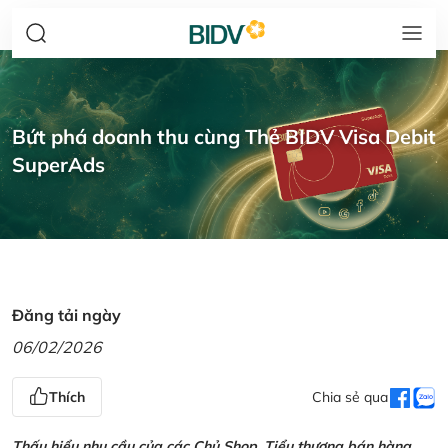
Bứt phá doanh thu cùng Thẻ BIDV Visa Debit
SuperAds
Đăng tải ngày
06/02/2026
Thích
Chia sẻ qua
Thấu hiểu nhu cầu của các Chủ Shop, Tiểu thương bán hàng