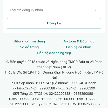
Loại tin đăng ký nhận
Đăng ký
Điều khoản sử dụng
An toàn & Bảo mật
Sơ đồ trang
Liên hệ cá nhân
Liên hệ doanh nghiệp
© Bản quyền 2018 thuộc về Ngân hàng TMCP Đầu tư và Phát
triển Việt Nam (BIDV)
Tháp BIDV, Số 194 Trần Quang Khải, Phường Hoàn Kiếm, TP Hà
Nội
SĐT tiếp nhận: 19009247 (Cá nhân)/ 19009248 (Doanh
nghiệp)/(+84-24) 22200588 - Fax: (+84-24) 22200399
SĐT Tổng đài TTCSKH: 02422200588 - 0385290066 -
0385190066 - 0981910333 - 0866200333 - 0981915333 -
0981951333 | SĐT gọi ra từ Chi nhánh BIDV: 0336258333 -