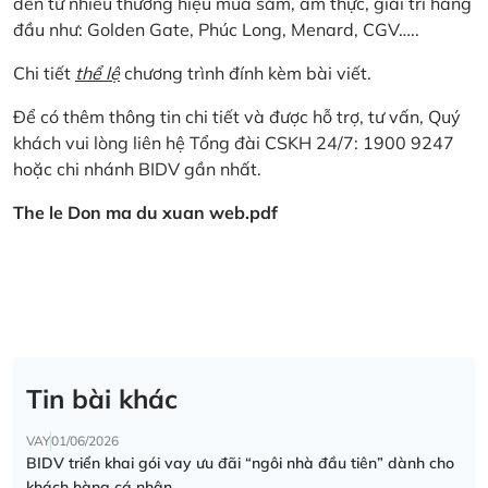
đến từ nhiều thương hiệu mua sắm, ẩm thực, giải trí hàng
đầu như: Golden Gate, Phúc Long, Menard, CGV…..
Chi tiết
thể lệ
chương trình đính kèm bài viết.
Để có thêm thông tin chi tiết và được hỗ trợ, tư vấn, Quý
khách vui lòng liên hệ Tổng đài CSKH 24/7: 1900 9247
hoặc chi nhánh BIDV gần nhất.
The le Don ma du xuan web.pdf
Tin bài khác
VAY
01/06/2026
BIDV triển khai gói vay ưu đãi “ngôi nhà đầu tiên” dành cho
khách hàng cá nhân