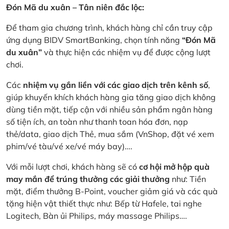
Đón Mã du xuân – Tân niên đắc lộc:
Để tham gia chương trình, khách hàng chỉ cần truy cập
ứng dụng BIDV SmartBanking, chọn tính năng
“Đón Mã
du xuân”
và thực hiện các nhiệm vụ để được cộng lượt
chơi.
Các
nhiệm vụ gắn liền với các giao dịch trên kênh số
,
giúp khuyến khích khách hàng gia tăng giao dịch không
dùng tiền mặt, tiếp cận với nhiều sản phẩm ngân hàng
số tiện ích, an toàn như thanh toan hóa đơn, nạp
thẻ/data, giao dịch Thẻ, mua sắm (VnShop, đặt vé xem
phim/vé tàu/vé xe/vé máy bay)….
Với mỗi lượt chơi, khách hàng sẽ có
cơ hội mở hộp quà
may mắn để trúng thưởng các giải thưởng
như: Tiền
mặt, điểm thưởng B-Point, voucher giảm giá và các quà
tặng hiện vật thiết thực như: Bếp từ Hafele, tai nghe
Logitech, Bàn ủi Philips, máy massage Philips….