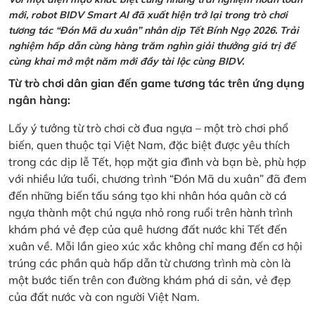
mới, robot BIDV Smart AI đã xuất hiện trở lại trong trò chơi
tương tác “Đón Mã du xuân” nhân dịp Tết Bính Ngọ 2026. Trải
nghiệm hấp dẫn cùng hàng trăm nghìn giải thưởng giá trị để
cùng khai mở một năm mới đầy tài lộc cùng BIDV.
Từ trò chơi dân gian đến game tương tác trên ứng dụng
ngân hàng:
Lấy ý tưởng từ trò chơi cờ đua ngựa – một trò chơi phổ
biến, quen thuộc tại Việt Nam, đặc biệt được yêu thích
trong các dịp lễ Tết, họp mặt gia đình và bạn bè, phù hợp
với nhiều lứa tuổi, chương trình “Đón Mã du xuân” đã đem
đến những biến tấu sáng tạo khi nhân hóa quân cờ cá
ngựa thành một chú ngựa nhỏ rong ruổi trên hành trình
khám phá vẻ đẹp của quê hương đất nước khi Tết đến
xuân về. Mỗi lần gieo xúc xắc không chỉ mang đến cơ hội
trúng các phần quà hấp dẫn từ chương trình mà còn là
một bước tiến trên con đường khám phá di sản, vẻ đẹp
của đất nước và con người Việt Nam.