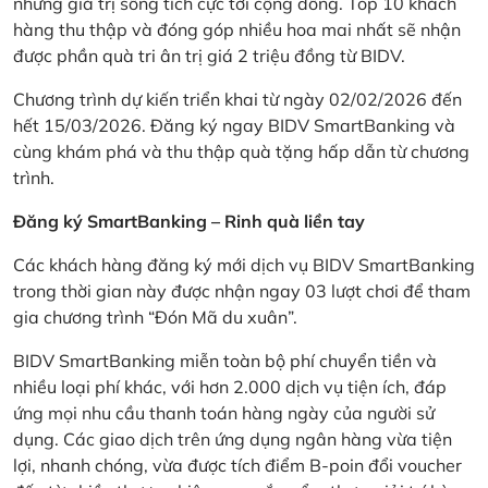
những giá trị sống tích cực tới cộng đồng. Top 10 khách
hàng thu thập và đóng góp nhiều hoa mai nhất sẽ nhận
được phần quà tri ân trị giá 2 triệu đồng từ BIDV.
Chương trình dự kiến triển khai từ ngày 02/02/2026 đến
hết 15/03/2026. Đăng ký ngay BIDV SmartBanking và
cùng khám phá và thu thập quà tặng hấp dẫn từ chương
trình.
Đăng ký SmartBanking – Rinh quà liền tay
Các khách hàng đăng ký mới dịch vụ BIDV SmartBanking
trong thời gian này được nhận ngay 03 lượt chơi để tham
gia chương trình “Đón Mã du xuân”.
BIDV SmartBanking miễn toàn bộ phí chuyển tiền và
nhiều loại phí khác, với hơn 2.000 dịch vụ tiện ích, đáp
ứng mọi nhu cầu thanh toán hàng ngày của người sử
dụng. Các giao dịch trên ứng dụng ngân hàng vừa tiện
lợi, nhanh chóng, vừa được tích điểm B-poin đổi voucher