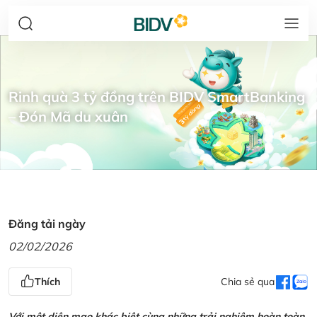
Rinh quà 3 tỷ đồng trên BIDV SmartBanking
– Đón Mã du xuân
Đăng tải ngày
02/02/2026
Thích
Chia sẻ qua
Với một diện mạo khác biệt cùng những trải nghiệm hoàn toàn