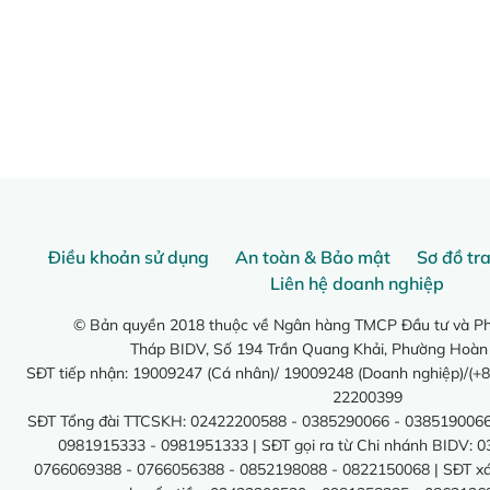
Điều khoản sử dụng
An toàn & Bảo mật
Sơ đồ tr
Liên hệ doanh nghiệp
© Bản quyền 2018 thuộc về Ngân hàng TMCP Đầu tư và Phá
Tháp BIDV, Số 194 Trần Quang Khải, Phường Hoàn
SĐT tiếp nhận: 19009247 (Cá nhân)/ 19009248 (Doanh nghiệp)/(+8
22200399
SĐT Tổng đài TTCSKH: 02422200588 - 0385290066 - 0385190066
0981915333 - 0981951333 | SĐT gọi ra từ Chi nhánh BIDV: 
0766069388 - 0766056388 - 0852198088 - 0822150068 | SĐT xác 