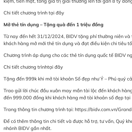
kiệm, tiền mặt, tổng giá trị giải thưởng lên tới gần 8 tỷ đồn
Chi tiết chương trình
tại đây
Mở thẻ tín dụng – Tặng quà đến 1 triệu đồng
Từ nay đến hết 31/12/2024, BIDV tặng phí thường niên và t
khách hàng mở mới thẻ tín dụng và đạt điều kiện chi tiêu tố
Chương trình áp dụng cho các thẻ tín dụng quốc tế BIDV n
Chi tiết chương trình
tại đây
Tặng đến 999k khi mở tài khoản Số đẹp như Ý – Phú quý c
Trao gửi lời chúc đầu xuân may mắn tài lộc đến khách hà
đến 999.000 đồng khi khách hàng mở tài khoản số đẹp tại
Trang thông tin chương trình tại:
https://bidv.com.vn/Grand
Để có thêm thông tin chi tiết và được hỗ trợ, tư vấn, Quý 
nhánh BIDV gần nhất.