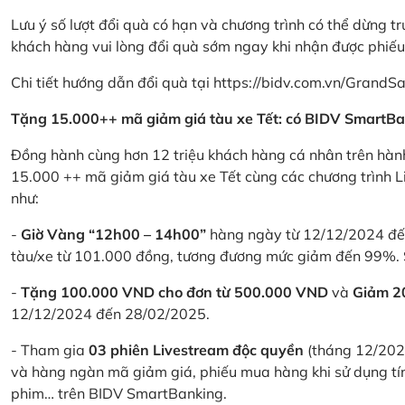
Lưu ý số lượt đổi quà có hạn và chương trình có thể dừng t
khách hàng vui lòng đổi quà sớm ngay khi nhận được phiế
Chi tiết hướng dẫn đổi quà tại
https://bidv.com.vn/GrandSa
Tặng 15.000++ mã giảm giá tàu xe Tết: có BIDV SmartBa
Đồng hành cùng hơn 12 triệu khách hàng cá nhân trên hành
15.000 ++ mã giảm giá tàu xe Tết cùng các chương trình L
như:
-
Giờ Vàng “12h00 – 14h00”
hàng ngày từ 12/12/2024 đến
tàu/xe từ 101.000 đồng, tương đương mức giảm đến 99%. 
-
Tặng 100.000 VND cho đơn từ 500.000 VND
và
Giảm 
12/12/2024 đến 28/02/2025.
- Tham gia
03 phiên Livestream độc quyền
(tháng 12/202
và hàng ngàn mã giảm giá, phiếu mua hàng khi sử dụng tí
phim… trên BIDV SmartBanking.