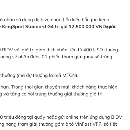
 nhân sử dụng dịch vụ nhận tiền kiều hối qua kênh
KingSport Standard G4 trị giá 12,500,000 VND/giải.
 BIDV với giá trị giao dịch nhận tiền từ 400 USD (tương
ương sẽ nhận được 01 phiếu tham gia quay số trúng
ự thưởng (mã dự thưởng là mã MTCN).
hạn. Trong thời gian khuyến mại, khách hàng thực hiện
và tăng cơ hội trúng thưởng giải thưởng giá trị.
0 triệu đồng tại quầy hoặc gửi online trên ứng dụng BIDV
g hàng trăm giải thưởng gồm ô tô VinFast VF7, sổ tiết