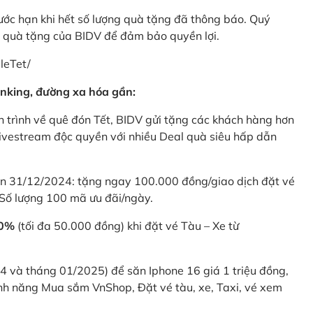
rước hạn khi hết số lượng quà tặng đã thông báo. Quý
u quà tặng của BIDV để đảm bảo quyền lợi.
leTet/
nking, đường xa hóa gần:
 trình về quê đón Tết, BIDV gửi tặng các khách hàng hơn
ivestream độc quyền với nhiều Deal quà siêu hấp dẫn
 31/12/2024: tặng ngay 100.000 đồng/giao dịch đặt vé
Số lượng 100 mã ưu đãi/ngày.
20%
(tối đa 50.000 đồng) khi đặt vé Tàu – Xe từ
4 và tháng 01/2025) để săn Iphone 16 giá 1 triệu đồng,
nh năng Mua sắm VnShop, Đặt vé tàu, xe, Taxi, vé xem