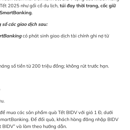
Tết 2025 như gối cổ du lịch,
túi đay thời trang, cốc giữ
V SmartBanking
.
số các giao dịch sau:
rtBanking
có phát sinh giao dịch tài chính ghi nợ từ
háng số tiền từ 200 triệu đồng; không rút trước hạn.
)
êu.
để mua các sản phẩm quà Tết BIDV với giá 1 Đ, dưới
 SmartBanking. Để đối quà, khách hàng đăng nhập BIDV
t BIDV” và làm theo hướng dẫn.