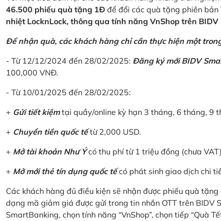
46.500 phiếu quà tặng 1Đ
để đổi các quà tặng phiên bản 
nhiệt LocknLock, thông qua tính năng VnShop trên BID
Để nhận quà, các khách hàng chỉ cần thực hiện một trong 
- Từ 12/12/2024 đến 28/02/2025:
Đăng ký mới BIDV Sma
100,000 VNĐ.
- Từ 10/01/2025 đến 28/02/2025:
+
Gửi tiết kiệm
tại quầy/online kỳ hạn 3 tháng, 6 tháng, 9 t
+
Chuyển tiền quốc tế
từ 2,000 USD.
+
Mở tài khoản Như Ý
có thu phí từ 1 triệu đồng (chưa VAT
+
Mở mới thẻ tín dụng quốc tế
có phát sinh giao dịch chi ti
Các khách hàng đủ điều kiện sẽ nhận được phiếu quà tặng 
dạng mã giảm giá được gửi trong tin nhắn OTT trên BIDV
SmartBanking, chọn tính năng “VnShop”, chọn tiếp “Quà Tế