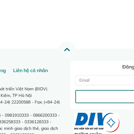
Đăng 
ang
Liên hệ cá nhân
t triển Việt Nam (BIDV)
 Kiếm, TP Hà Nội
4-24) 22200588 - Fax: (+84-24)
 - 0981910333 - 0866200333 -
0336258333 - 0336128333 -
minh giao dịch thẻ, giao dịch