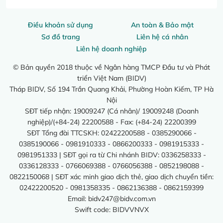
Điều khoản sử dụng
An toàn & Bảo mật
Sơ đồ trang
Liên hệ cá nhân
Liên hệ doanh nghiệp
© Bản quyền 2018 thuộc về Ngân hàng TMCP Đầu tư và Phát
triển Việt Nam (BIDV)
Tháp BIDV, Số 194 Trần Quang Khải, Phường Hoàn Kiếm, TP Hà
Nội
SĐT tiếp nhận: 19009247 (Cá nhân)/ 19009248 (Doanh
nghiệp)/(+84-24) 22200588 - Fax: (+84-24) 22200399
SĐT Tổng đài TTCSKH: 02422200588 - 0385290066 -
0385190066 - 0981910333 - 0866200333 - 0981915333 -
0981951333 | SĐT gọi ra từ Chi nhánh BIDV: 0336258333 -
0336128333 - 0766069388 - 0766056388 - 0852198088 -
0822150068 | SĐT xác minh giao dịch thẻ, giao dịch chuyển tiền:
02422200520 - 0981358335 - 0862136388 - 0862159399
Email:
bidv247@bidv.com.vn
Swift code: BIDVVNVX