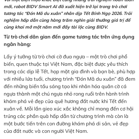
mới, robot BIDV Smart AI đã xuất hiện trở lại trong trò chơi
tương tác “Đón Mã du xuân” nhân dịp Tết Bính Ngọ 2026. Trải
nghiệm hấp dẫn cùng hàng trăm nghìn giải thưởng giá trị để
cùng khai mở một năm mới đầy tài lộc cùng BIDV.
Từ trò chơi dân gian đến game tương tác trên ứng dụng
ngân hàng:
Lấy ý tưởng từ trò chơi cờ đua ngựa – một trò chơi phổ
biến, quen thuộc tại Việt Nam, đặc biệt được yêu thích
trong các dịp lễ Tết, họp mặt gia đình và bạn bè, phù hợp
với nhiều lứa tuổi, chương trình “Đón Mã du xuân” đã đem
đến những biến tấu sáng tạo khi nhân hóa quân cờ cá
ngựa thành một chú ngựa nhỏ rong ruổi trên hành trình
khám phá vẻ đẹp của quê hương đất nước khi Tết đến
xuân về. Mỗi lần gieo xúc xắc không chỉ mang đến cơ hội
trúng các phần quà hấp dẫn từ chương trình mà còn là
một bước tiến trên con đường khám phá di sản, vẻ đẹp
của đất nước và con người Việt Nam.