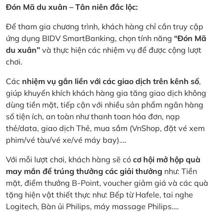
Đón Mã du xuân – Tân niên đắc lộc:
Để tham gia chương trình, khách hàng chỉ cần truy cập
ứng dụng BIDV SmartBanking, chọn tính năng
“Đón Mã
du xuân”
và thực hiện các nhiệm vụ để được cộng lượt
chơi.
Các
nhiệm vụ gắn liền với các giao dịch trên kênh số
,
giúp khuyến khích khách hàng gia tăng giao dịch không
dùng tiền mặt, tiếp cận với nhiều sản phẩm ngân hàng
số tiện ích, an toàn như thanh toan hóa đơn, nạp
thẻ/data, giao dịch Thẻ, mua sắm (VnShop, đặt vé xem
phim/vé tàu/vé xe/vé máy bay)….
Với mỗi lượt chơi, khách hàng sẽ có
cơ hội mở hộp quà
may mắn để trúng thưởng các giải thưởng
như: Tiền
mặt, điểm thưởng B-Point, voucher giảm giá và các quà
tặng hiện vật thiết thực như: Bếp từ Hafele, tai nghe
Logitech, Bàn ủi Philips, máy massage Philips….