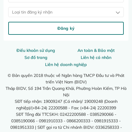
Loại tin đăng ký nhận
Đăng ký
Điều khoản sử dụng
An toàn & Bảo mật
Sơ đồ trang
Liên hệ cá nhân
Liên hệ doanh nghiệp
© Bản quyền 2018 thuộc về Ngân hàng TMCP Đầu tư và Phát
triển Việt Nam (BIDV)
Tháp BIDV, Số 194 Trần Quang Khải, Phường Hoàn Kiếm, TP Hà
Nội
SĐT tiếp nhận: 19009247 (Cá nhân)/ 19009248 (Doanh
nghiệp)/(+84-24) 22200588 - Fax: (+84-24) 22200399
SĐT Tổng đài TTCSKH: 02422200588 - 0385290066 -
0385190066 - 0981910333 - 0866200333 - 0981915333 -
0981951333 | SĐT gọi ra từ Chi nhánh BIDV: 0336258333 -