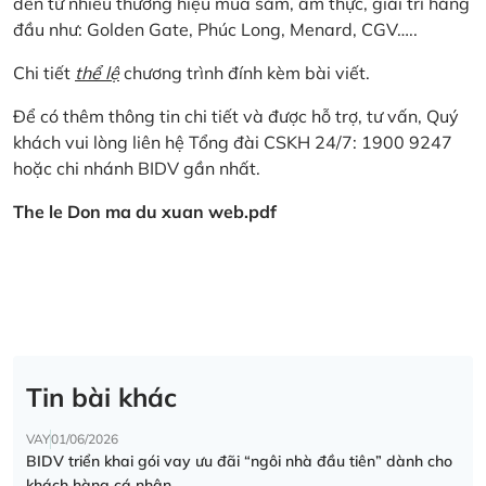
đến từ nhiều thương hiệu mua sắm, ẩm thực, giải trí hàng
đầu như: Golden Gate, Phúc Long, Menard, CGV…..
Chi tiết
thể lệ
chương trình đính kèm bài viết.
Để có thêm thông tin chi tiết và được hỗ trợ, tư vấn, Quý
khách vui lòng liên hệ Tổng đài CSKH 24/7: 1900 9247
hoặc chi nhánh BIDV gần nhất.
The le Don ma du xuan web.pdf
Tin bài khác
VAY
01/06/2026
BIDV triển khai gói vay ưu đãi “ngôi nhà đầu tiên” dành cho
khách hàng cá nhân