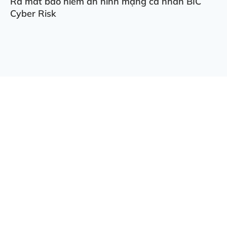
Ra mắt bảo hiểm an ninh mạng cá nhân BIC
Cyber Risk