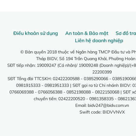
Điều khoản sử dụng
An toàn & Bảo mật
Sơ đồ tr
Liên hệ doanh nghiệp
© Bản quyền 2018 thuộc về Ngân hàng TMCP Đầu tư và Phá
Tháp BIDV, Số 194 Trần Quang Khải, Phường Hoàn
SĐT tiếp nhận: 19009247 (Cá nhân)/ 19009248 (Doanh nghiệp)/(+8
22200399
SĐT Tổng đài TTCSKH: 02422200588 - 0385290066 - 0385190066
0981915333 - 0981951333 | SĐT gọi ra từ Chi nhánh BIDV: 
0766069388 - 0766056388 - 0852198088 - 0822150068 | SĐT xác 
chuyển tiền: 02422200520 - 0981358335 - 0862136
Email:
bidv247@bidv.com.vn
Swift code: BIDVVNVX