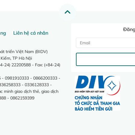
Đăng 
ang
Liên hệ cá nhân
t triển Việt Nam (BIDV)
 Kiếm, TP Hà Nội
4-24) 22200588 - Fax: (+84-24)
 - 0981910333 - 0866200333 -
0336258333 - 0336128333 -
minh giao dịch thẻ, giao dịch
388 - 0862159399