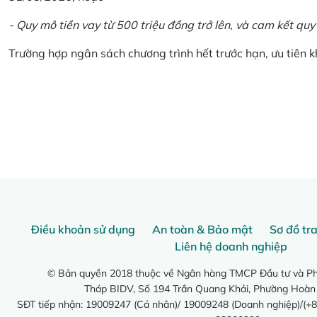
- Quy mô tiền vay từ 500 triệu đồng trở lên, và cam kết quy
Trường hợp ngân sách chương trình hết trước hạn, ưu tiên 
Điều khoản sử dụng
An toàn & Bảo mật
Sơ đồ tr
Liên hệ doanh nghiệp
© Bản quyền 2018 thuộc về Ngân hàng TMCP Đầu tư và Phá
Tháp BIDV, Số 194 Trần Quang Khải, Phường Hoàn
SĐT tiếp nhận: 19009247 (Cá nhân)/ 19009248 (Doanh nghiệp)/(+8