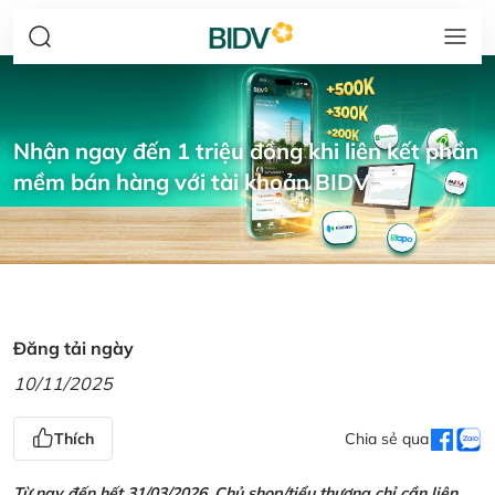
Nhận ngay đến 1 triệu đồng khi liên kết phần
mềm bán hàng với tài khoản BIDV
Đăng tải ngày
10/11/2025
Thích
Chia sẻ qua
Từ nay đến hết 31/03/2026, Chủ shop/tiểu thương chỉ cần liên