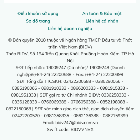
Điều khoản sử dụng
An toàn & Bảo mật
Sơ đồ trang
Liên hệ cá nhân
Liên hệ doanh nghiệp
© Bản quyền 2018 thuộc về Ngân hàng TMCP Đầu tư và Phát
triển Việt Nam (BIDV)
Tháp BIDV, Số 194 Trần Quang Khải, Phường Hoàn Kiếm, TP Hà
Nội
SĐT tiếp nhận: 19009247 (Cá nhân)/ 19009248 (Doanh
nghiệp)/(+84-24) 22200588 - Fax: (+84-24) 22200399
SĐT Tổng đài TTCSKH: 02422200588 - 0385290066 -
0385190066 - 0981910333 - 0866200333 - 0981915333 -
0981951333 | SĐT gọi ra từ Chi nhánh BIDV: 0336258333 -
0336128333 - 0766069388 - 0766056388 - 0852198088 -
0822150068 | SĐT xác minh giao dịch thẻ, giao dịch chuyển tiền:
02422200520 - 0981358335 - 0862136388 - 0862159399
Email:
bidv247@bidv.com.vn
Swift code: BIDVVNVX