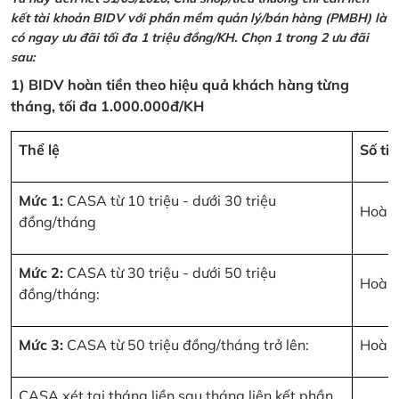
kết tài khoản BIDV với phần mềm quản lý/bán hàng (PMBH) là
có ngay ưu đãi tối đa 1 triệu đồng/KH. Chọn 1 trong 2 ưu đãi
sau:
1) BIDV hoàn tiền theo hiệu quả khách hàng từng
tháng, tối đa 1.000.000đ/KH
Thể lệ
Số ti
Mức 1:
CASA từ 10 triệu - dưới 30 triệu
Hoàn 
đồng/tháng
Mức 2:
CASA từ 30 triệu - dưới 50 triệu
Hoàn 
đồng/tháng:
Mức 3:
CASA từ 50 triệu đồng/tháng trở lên:
Hoàn 
CASA xét tại tháng liền sau tháng liên kết phần