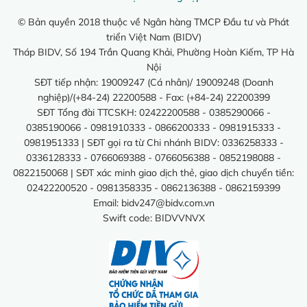
© Bản quyền 2018 thuộc về Ngân hàng TMCP Đầu tư và Phát
triển Việt Nam (BIDV)
Tháp BIDV, Số 194 Trần Quang Khải, Phường Hoàn Kiếm, TP Hà
Nội
SĐT tiếp nhận: 19009247 (Cá nhân)/ 19009248 (Doanh
nghiệp)/(+84-24) 22200588 - Fax: (+84-24) 22200399
SĐT Tổng đài TTCSKH: 02422200588 - 0385290066 -
0385190066 - 0981910333 - 0866200333 - 0981915333 -
0981951333 | SĐT gọi ra từ Chi nhánh BIDV: 0336258333 -
0336128333 - 0766069388 - 0766056388 - 0852198088 -
0822150068 | SĐT xác minh giao dịch thẻ, giao dịch chuyển tiền:
02422200520 - 0981358335 - 0862136388 - 0862159399
Email:
bidv247@bidv.com.vn
Swift code: BIDVVNVX