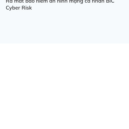
Ra mắt bảo hiểm an ninh mạng cá nhân BIC
Cyber Risk