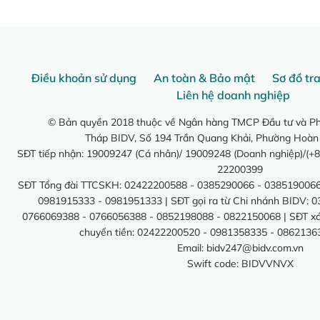
Điều khoản sử dụng
An toàn & Bảo mật
Sơ đồ tr
Liên hệ doanh nghiệp
© Bản quyền 2018 thuộc về Ngân hàng TMCP Đầu tư và Phá
Tháp BIDV, Số 194 Trần Quang Khải, Phường Hoàn
SĐT tiếp nhận: 19009247 (Cá nhân)/ 19009248 (Doanh nghiệp)/(+8
22200399
SĐT Tổng đài TTCSKH: 02422200588 - 0385290066 - 0385190066
0981915333 - 0981951333 | SĐT gọi ra từ Chi nhánh BIDV: 
0766069388 - 0766056388 - 0852198088 - 0822150068 | SĐT xác 
chuyển tiền: 02422200520 - 0981358335 - 0862136
Email:
bidv247@bidv.com.vn
Swift code: BIDVVNVX