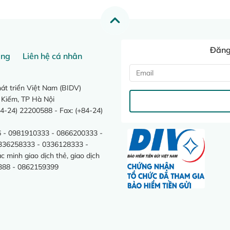
Đăng 
ang
Liên hệ cá nhân
t triển Việt Nam (BIDV)
 Kiếm, TP Hà Nội
4-24) 22200588 - Fax: (+84-24)
 - 0981910333 - 0866200333 -
0336258333 - 0336128333 -
minh giao dịch thẻ, giao dịch
388 - 0862159399