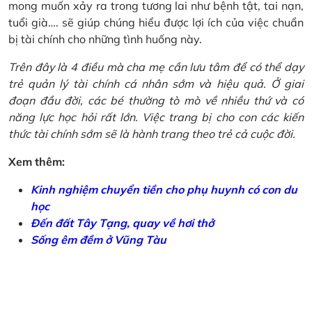
mong muốn xảy ra trong tương lai như bệnh tật, tai nạn,
tuổi già…. sẽ giúp chúng hiểu được lợi ích của việc chuẩn
bị tài chính cho những tình huống này.
Trên đây là 4 điều mà cha mẹ cần lưu tâm để có thể dạy
trẻ quản lý tài chính cá nhân sớm và hiệu quả. Ở giai
đoạn đầu đời, các bé thường tò mò về nhiều thứ và có
năng lực học hỏi rất lớn. Việc trang bị cho con các kiến
thức tài chính sớm sẽ là hành trang theo trẻ cả cuộc đời.
Xem thêm:
Kinh nghiệm chuyển tiền cho phụ huynh có con du
học
Đến đất Tây Tạng, quay về hơi thở
Sống êm đềm ở Vũng Tàu