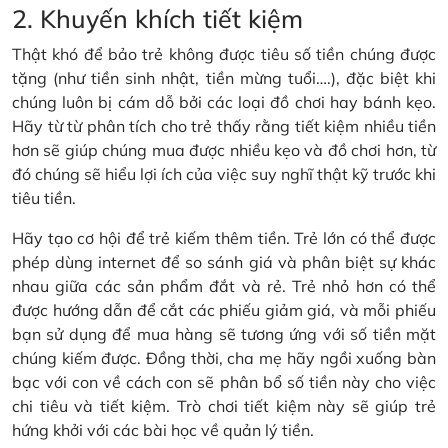
2. Khuyến khích tiết kiệm
Thật khó để bảo trẻ không được tiêu số tiền chúng được
tặng (như tiền sinh nhật, tiền mừng tuổi….), đặc biệt khi
chúng luôn bị cám dỗ bởi các loại đồ chơi hay bánh kẹo.
Hãy từ từ phân tích cho trẻ thấy rằng tiết kiệm nhiều tiền
hơn sẽ giúp chúng mua được nhiều kẹo và đồ chơi hơn, từ
đó chúng sẽ hiểu lợi ích của việc suy nghĩ thật kỹ trước khi
tiêu tiền.
Hãy tạo cơ hội để trẻ kiếm thêm tiền. Trẻ lớn có thể được
phép dùng internet để so sánh giá và phân biệt sự khác
nhau giữa các sản phẩm đắt và rẻ. Trẻ nhỏ hơn có thể
được hướng dẫn để cắt các phiếu giảm giá, và mỗi phiếu
bạn sử dụng để mua hàng sẽ tương ứng với số tiền mặt
chúng kiếm được. Đồng thời, cha mẹ hãy ngồi xuống bàn
bạc với con về cách con sẽ phân bổ số tiền này cho việc
chi tiêu và tiết kiệm. Trò chơi tiết kiệm này sẽ giúp trẻ
hứng khởi với các bài học về quản lý tiền.