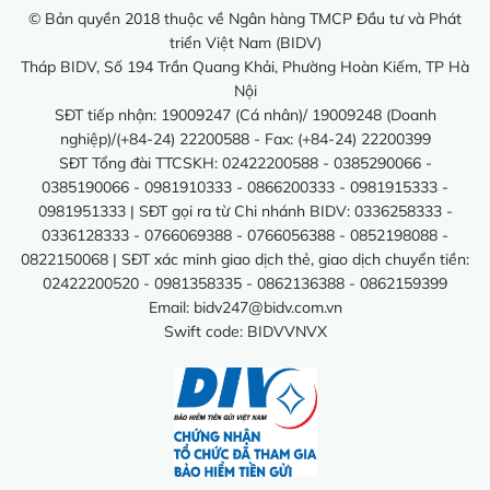
© Bản quyền 2018 thuộc về Ngân hàng TMCP Đầu tư và Phát
triển Việt Nam (BIDV)
Tháp BIDV, Số 194 Trần Quang Khải, Phường Hoàn Kiếm, TP Hà
Nội
SĐT tiếp nhận: 19009247 (Cá nhân)/ 19009248 (Doanh
nghiệp)/(+84-24) 22200588 - Fax: (+84-24) 22200399
SĐT Tổng đài TTCSKH: 02422200588 - 0385290066 -
0385190066 - 0981910333 - 0866200333 - 0981915333 -
0981951333 | SĐT gọi ra từ Chi nhánh BIDV: 0336258333 -
0336128333 - 0766069388 - 0766056388 - 0852198088 -
0822150068 | SĐT xác minh giao dịch thẻ, giao dịch chuyển tiền:
02422200520 - 0981358335 - 0862136388 - 0862159399
Email:
bidv247@bidv.com.vn
Swift code: BIDVVNVX