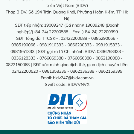
triển Việt Nam (BIDV)
Tháp BIDV, Số 194 Trần Quang Khải, Phường Hoàn Kiếm, TP Hà
Nội
SĐT tiếp nhận: 19009247 (Cá nhân)/ 19009248 (Doanh
nghiệp)/(+84-24) 22200588 - Fax: (+84-24) 22200399
SĐT Tổng đài TTCSKH: 02422200588 - 0385290066 -
0385190066 - 0981910333 - 0866200333 - 0981915333 -
0981951333 | SĐT gọi ra từ Chi nhánh BIDV: 0336258333 -
0336128333 - 0766069388 - 0766056388 - 0852198088 -
0822150068 | SĐT xác minh giao dịch thẻ, giao dịch chuyển tiền:
02422200520 - 0981358335 - 0862136388 - 0862159399
Email:
bidv247@bidv.com.vn
Swift code: BIDVVNVX