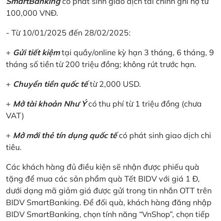
SmartBanking
có phát sinh giao dịch tài chính ghi nợ từ
100,000 VNĐ.
- Từ 10/01/2025 đến 28/02/2025:
+
Gửi tiết kiệm
tại quầy/online kỳ hạn 3 tháng, 6 tháng, 9
tháng số tiền từ 200 triệu đồng; không rút trước hạn.
+
Chuyển tiền quốc tế
từ 2,000 USD.
+
Mở tài khoản Như Ý
có thu phí từ 1 triệu đồng (chưa
VAT)
+
Mở mới thẻ tín dụng quốc tế
có phát sinh giao dịch chi
tiêu.
Các khách hàng đủ điều kiện sẽ nhận được phiếu quà
tặng để mua các sản phẩm quà Tết BIDV với giá 1 Đ,
dưới dạng mã giảm giá được gửi trong tin nhắn OTT trên
BIDV SmartBanking. Để đối quà, khách hàng đăng nhập
BIDV SmartBanking, chọn tính năng “VnShop”, chọn tiếp