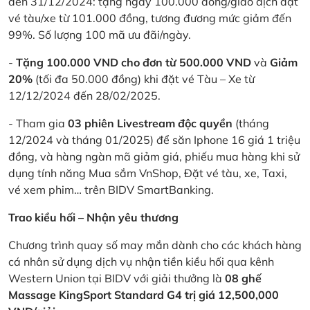
đến 31/12/2024: tặng ngay 100.000 đồng/giao dịch đặt
vé tàu/xe từ 101.000 đồng, tương đương mức giảm đến
99%. Số lượng 100 mã ưu đãi/ngày.
-
Tặng 100.000 VND cho đơn từ 500.000 VND
và
Giảm
20%
(tối đa 50.000 đồng) khi đặt vé Tàu – Xe từ
12/12/2024 đến 28/02/2025.
- Tham gia
03 phiên Livestream độc quyền
(tháng
12/2024 và tháng 01/2025) để săn Iphone 16 giá 1 triệu
đồng, và hàng ngàn mã giảm giá, phiếu mua hàng khi sử
dụng tính năng Mua sắm VnShop, Đặt vé tàu, xe, Taxi,
vé xem phim… trên BIDV SmartBanking.
Trao kiều hối – Nhận yêu thương
Chương trình quay số may mắn dành cho các khách hàng
cá nhân sử dụng dịch vụ nhận tiền kiều hối qua kênh
Western Union tại BIDV với giải thưởng là
08 ghế
Massage KingSport Standard G4 trị giá 12,500,000