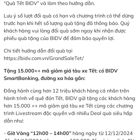
“Quà Tết BIDV” và làm theo hướng dẫn.
Lưu ý số lượt đổi quà có hạn và chương trình có thể dừng
trước hạn khi hết số lượng quà tặng đã thông báo. Quý
khách hàng vui lòng đổi quà sớm ngay khi nhận được
phiếu quà tặng của BIDV để đảm bảo quyền lợi.
Chi tiết hướng dẫn đổi quà tại
https://bidv.com.vn/GrandSaleTet/
Tặng 15.000++ mã giảm giá tàu xe Tết: có BIDV
SmartBanking, đường xa hóa gần:
Đồng hành cùng hơn 12 triệu khách hàng cá nhân trên
hành trình về quê đón Tết, BIDV gửi tặng các khách hàng
hơn 15.000 ++ mã giảm giá tàu xe Tết cùng các chương
trình Livestream độc quyền với nhiều Deal quà siêu hấp
dẫn như:
-
Giờ Vàng “12h00 – 14h00”
hàng ngày từ 12/12/2024