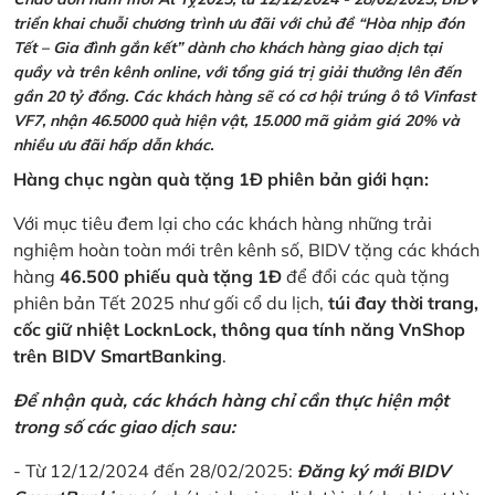
triển khai chuỗi chương trình ưu đãi với chủ đề “Hòa nhịp đón
Tết – Gia đình gắn kết” dành cho khách hàng giao dịch tại
quầy và trên kênh online, với tổng giá trị giải thưởng lên đến
gần 20 tỷ đồng. Các khách hàng sẽ có cơ hội trúng ô tô Vinfast
VF7, nhận 46.5000 quà hiện vật, 15.000 mã giảm giá 20% và
nhiều ưu đãi hấp dẫn khác.
Hàng chục ngàn quà tặng 1Đ phiên bản giới hạn:
Với mục tiêu đem lại cho các khách hàng những trải
nghiệm hoàn toàn mới trên kênh số, BIDV tặng các khách
hàng
46.500 phiếu quà tặng 1Đ
để đổi các quà tặng
phiên bản Tết 2025 như gối cổ du lịch,
túi đay thời trang,
cốc giữ nhiệt LocknLock, thông qua tính năng VnShop
trên BIDV SmartBanking
.
Để nhận quà, các khách hàng chỉ cần thực hiện một
trong số các giao dịch sau:
- Từ 12/12/2024 đến 28/02/2025:
Đăng ký mới BIDV