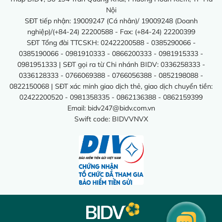
Nội
SĐT tiếp nhận: 19009247 (Cá nhân)/ 19009248 (Doanh
nghiệp)/(+84-24) 22200588 - Fax: (+84-24) 22200399
SĐT Tổng đài TTCSKH: 02422200588 - 0385290066 -
0385190066 - 0981910333 - 0866200333 - 0981915333 -
0981951333 | SĐT gọi ra từ Chi nhánh BIDV: 0336258333 -
0336128333 - 0766069388 - 0766056388 - 0852198088 -
0822150068 | SĐT xác minh giao dịch thẻ, giao dịch chuyển tiền:
02422200520 - 0981358335 - 0862136388 - 0862159399
Email:
bidv247@bidv.com.vn
Swift code: BIDVVNVX