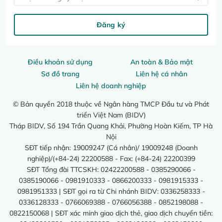
Đăng ký
Điều khoản sử dụng
An toàn & Bảo mật
Sơ đồ trang
Liên hệ cá nhân
Liên hệ doanh nghiệp
© Bản quyền 2018 thuộc về Ngân hàng TMCP Đầu tư và Phát
triển Việt Nam (BIDV)
Tháp BIDV, Số 194 Trần Quang Khải, Phường Hoàn Kiếm, TP Hà
Nội
SĐT tiếp nhận: 19009247 (Cá nhân)/ 19009248 (Doanh
nghiệp)/(+84-24) 22200588 - Fax: (+84-24) 22200399
SĐT Tổng đài TTCSKH: 02422200588 - 0385290066 -
0385190066 - 0981910333 - 0866200333 - 0981915333 -
0981951333 | SĐT gọi ra từ Chi nhánh BIDV: 0336258333 -
0336128333 - 0766069388 - 0766056388 - 0852198088 -
0822150068 | SĐT xác minh giao dịch thẻ, giao dịch chuyển tiền: