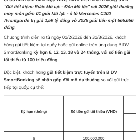
“Gửi tiết kiệm: Rước Mã lực - Đón Mã lộc” với 2026 giải thưởng
may mắn gồm 01 giải Mã lực - ô tô Mercedes C200
Avantgarde trị giá 1,59 tỷ đồng và 2025 giải tiền mặt 666.666
đồng.
Chương trình diễn ra từ ngày 01/2/2026 đến 31/3/2026, khách
hàng gửi tiết kiệm tại quầy hoặc gửi online trên ứng dụng BIDV
SmartBanking
kỳ hạn 6, 12, 13, 18 và 24 tháng, với số tiền gửi
tối thiểu từ 100 triệu đồng
.
Đặc biệt, khách hàng
gửi tiết kiệm trực tuyến trên BIDV
SmartBanking sẽ nhận gấp đôi mã dự thưởng
so với gửi trực
tiếp tại quầy, cụ thể:
Kỳ hạn (tháng)
Số tiền gửi tối thiểu (VND)
6
100.000.000