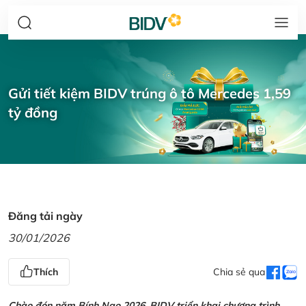
Gửi tiết kiệm BIDV trúng ô tô Mercedes 1,59
tỷ đồng
Đăng tải ngày
30/01/2026
Thích
Chia sẻ qua
Chào đón năm Bính Ngọ 2026, BIDV triển khai chương trình