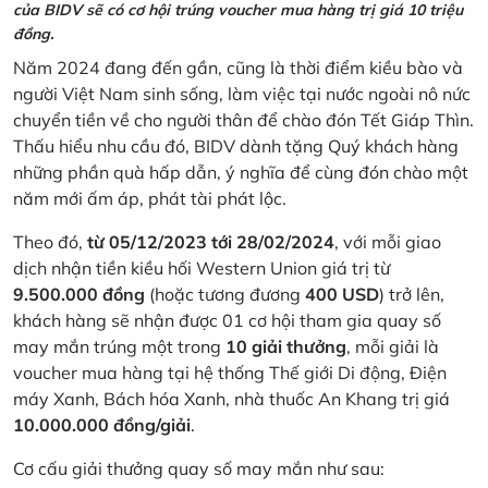
của BIDV sẽ có cơ hội trúng voucher mua hàng trị giá 10 triệu
đồng.
Năm 2024 đang đến gần, cũng là thời điểm kiều bào và
người Việt Nam sinh sống, làm việc tại nước ngoài nô nức
chuyển tiền về cho người thân để chào đón Tết Giáp Thìn.
Thấu hiểu nhu cầu đó, BIDV dành tặng Quý khách hàng
những phần quà hấp dẫn, ý nghĩa để cùng đón chào một
năm mới ấm áp, phát tài phát lộc.
Theo đó,
từ 05/12/2023 tới 28/02/2024
, với mỗi giao
dịch nhận tiền kiều hối Western Union giá trị từ
9.500.000 đồng
(hoặc tương đương
400 USD
) trở lên,
khách hàng sẽ nhận được 01 cơ hội tham gia quay số
may mắn trúng một trong
10 giải thưởng
, mỗi giải là
voucher mua hàng tại hệ thống Thế giới Di động, Điện
máy Xanh, Bách hóa Xanh, nhà thuốc An Khang trị giá
10.000.000 đồng/giải
.
Cơ cấu giải thưởng quay số may mắn như sau: