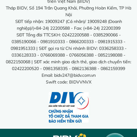
triển Việt Nam (BIDV)
Tháp BIDV, Số 194 Trần Quang Khải, Phường Hoàn Kiếm, TP Hà
Nội
SĐT tiếp nhận: 19009247 (Cá nhân)/ 19009248 (Doanh
nghiệp)/(+84-24) 22200588 - Fax: (+84-24) 22200399
SĐT Tổng đài TTCSKH: 02422200588 - 0385290066 -
0385190066 - 0981910333 - 0866200333 - 0981915333 -
0981951333 | SĐT gọi ra từ Chi nhánh BIDV: 0336258333 -
0336128333 - 0766069388 - 0766056388 - 0852198088 -
0822150068 | SĐT xác minh giao dịch thẻ, giao dịch chuyển tiền:
02422200520 - 0981358335 - 0862136388 - 0862159399
Email:
bidv247@bidv.com.vn
Swift code: BIDVVNVX