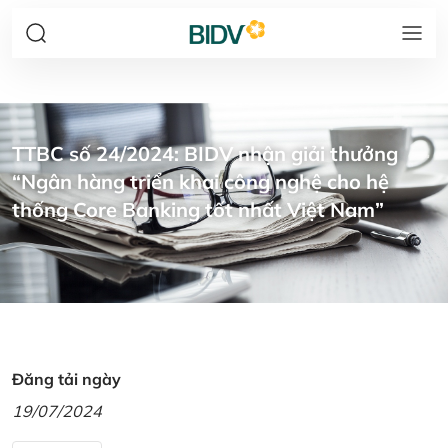
TTBC số 24/2024: BIDV nhận giải thưởng
“Ngân hàng triển khai công nghệ cho hệ
thống Core Banking tốt nhất Việt Nam”
Đăng tải ngày
19/07/2024