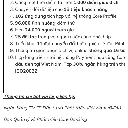
Cùng một thời điểm tại hơn
1.000 điểm giao dịch
Chuyển đổi dữ liệu cho
18 triệu khách hàng
102 ứng dụng
tích hợp với hệ thống Core Profile
96.000 tình huống
kiểm thử
Hơn
24.000 người
tham gia
25 đối tác
trong và ngoài nước cùng phối hợp
Triển khai 1
1 đợt chuyển đổi
thử nghiệm, 3 đợt Pilot 
Thời gian gián đoạn dịch vụ online
không quá 16 tiế
Hợp long triển khai hệ thống Payment hub cùng Core 
đầu tiên tại Việt Nam
, T
op 30% ngân hàng
trên thế 
ISO20022
Thông tin chi tiết vui lòng liên hệ:
Ngân hàng TMCP Đầu tư và Phát triển Việt Nam (BIDV)
Ban Quản lý và Phát triển Core Banking