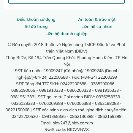
Điều khoản sử dụng
An toàn & Bảo mật
Sơ đồ trang
Liên hệ cá nhân
Liên hệ doanh nghiệp
© Bản quyền 2018 thuộc về Ngân hàng TMCP Đầu tư và Phát
triển Việt Nam (BIDV)
Tháp BIDV, Số 194 Trần Quang Khải, Phường Hoàn Kiếm, TP Hà
Nội
SĐT tiếp nhận: 19009247 (Cá nhân)/ 19009248 (Doanh
nghiệp)/(+84-24) 22200588 - Fax: (+84-24) 22200399
SĐT Tổng đài TTCSKH: 02422200588 - 0385290066 -
0385190066 - 0981910333 - 0866200333 - 0981915333 -
0981951333 | SĐT gọi ra từ Chi nhánh BIDV: 0336258333 -
0336128333 - 0766069388 - 0766056388 - 0852198088 -
0822150068 | SĐT xác minh giao dịch thẻ, giao dịch chuyển tiền:
02422200520 - 0981358335 - 0862136388 - 0862159399
Email:
bidv247@bidv.com.vn
Swift code: BIDVVNVX