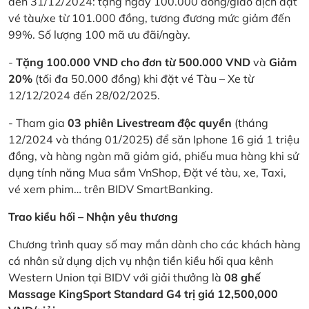
đến 31/12/2024: tặng ngay 100.000 đồng/giao dịch đặt
vé tàu/xe từ 101.000 đồng, tương đương mức giảm đến
99%. Số lượng 100 mã ưu đãi/ngày.
-
Tặng 100.000 VND cho đơn từ 500.000 VND
và
Giảm
20%
(tối đa 50.000 đồng) khi đặt vé Tàu – Xe từ
12/12/2024 đến 28/02/2025.
- Tham gia
03 phiên Livestream độc quyền
(tháng
12/2024 và tháng 01/2025) để săn Iphone 16 giá 1 triệu
đồng, và hàng ngàn mã giảm giá, phiếu mua hàng khi sử
dụng tính năng Mua sắm VnShop, Đặt vé tàu, xe, Taxi,
vé xem phim… trên BIDV SmartBanking.
Trao kiều hối – Nhận yêu thương
Chương trình quay số may mắn dành cho các khách hàng
cá nhân sử dụng dịch vụ nhận tiền kiều hối qua kênh
Western Union tại BIDV với giải thưởng là
08 ghế
Massage KingSport Standard G4 trị giá 12,500,000