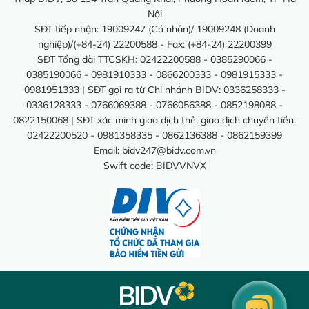
Nội
SĐT tiếp nhận: 19009247 (Cá nhân)/ 19009248 (Doanh
nghiệp)/(+84-24) 22200588 - Fax: (+84-24) 22200399
SĐT Tổng đài TTCSKH: 02422200588 - 0385290066 -
0385190066 - 0981910333 - 0866200333 - 0981915333 -
0981951333 | SĐT gọi ra từ Chi nhánh BIDV: 0336258333 -
0336128333 - 0766069388 - 0766056388 - 0852198088 -
0822150068 | SĐT xác minh giao dịch thẻ, giao dịch chuyển tiền:
02422200520 - 0981358335 - 0862136388 - 0862159399
Email:
bidv247@bidv.com.vn
Swift code: BIDVVNVX