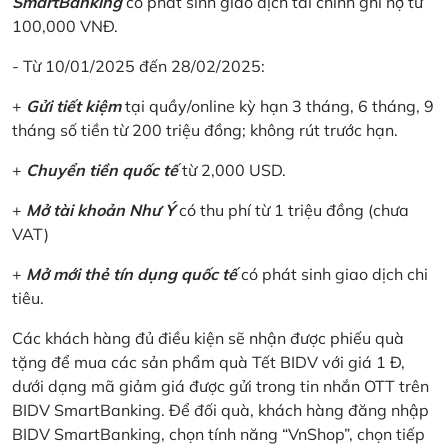
SmartBanking
có phát sinh giao dịch tài chính ghi nợ từ
100,000 VNĐ.
- Từ 10/01/2025 đến 28/02/2025:
+
Gửi tiết kiệm
tại quầy/online kỳ hạn 3 tháng, 6 tháng, 9
tháng số tiền từ 200 triệu đồng; không rút trước hạn.
+
Chuyển tiền quốc tế
từ 2,000 USD.
+
Mở tài khoản Như Ý
có thu phí từ 1 triệu đồng (chưa
VAT)
+
Mở mới thẻ tín dụng quốc tế
có phát sinh giao dịch chi
tiêu.
Các khách hàng đủ điều kiện sẽ nhận được phiếu quà
tặng để mua các sản phẩm quà Tết BIDV với giá 1 Đ,
dưới dạng mã giảm giá được gửi trong tin nhắn OTT trên
BIDV SmartBanking. Để đối quà, khách hàng đăng nhập
BIDV SmartBanking, chọn tính năng “VnShop”, chọn tiếp