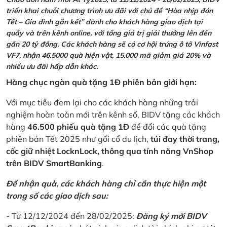
triển khai chuỗi chương trình ưu đãi với chủ đề “Hòa nhịp đón
Tết – Gia đình gắn kết” dành cho khách hàng giao dịch tại
quầy và trên kênh online, với tổng giá trị giải thưởng lên đến
gần 20 tỷ đồng. Các khách hàng sẽ có cơ hội trúng ô tô Vinfast
VF7, nhận 46.5000 quà hiện vật, 15.000 mã giảm giá 20% và
nhiều ưu đãi hấp dẫn khác.
Hàng chục ngàn quà tặng 1Đ phiên bản giới hạn:
Với mục tiêu đem lại cho các khách hàng những trải
nghiệm hoàn toàn mới trên kênh số, BIDV tặng các khách
hàng
46.500 phiếu quà tặng 1Đ
để đổi các quà tặng
phiên bản Tết 2025 như gối cổ du lịch,
túi đay thời trang,
cốc giữ nhiệt LocknLock, thông qua tính năng VnShop
trên BIDV SmartBanking
.
Để nhận quà, các khách hàng chỉ cần thực hiện một
trong số các giao dịch sau:
- Từ 12/12/2024 đến 28/02/2025:
Đăng ký mới BIDV