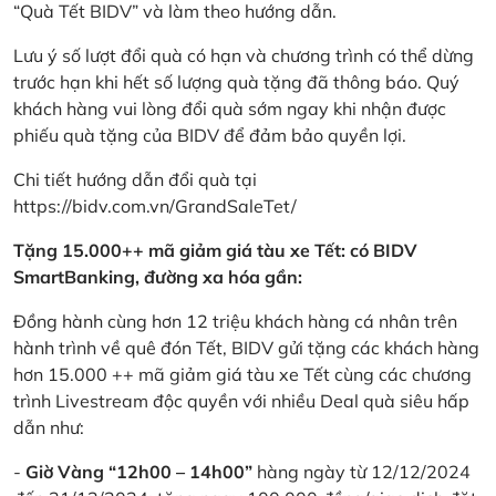
“Quà Tết BIDV” và làm theo hướng dẫn.
Lưu ý số lượt đổi quà có hạn và chương trình có thể dừng
trước hạn khi hết số lượng quà tặng đã thông báo. Quý
khách hàng vui lòng đổi quà sớm ngay khi nhận được
phiếu quà tặng của BIDV để đảm bảo quyền lợi.
Chi tiết hướng dẫn đổi quà tại
https://bidv.com.vn/GrandSaleTet/
Tặng 15.000++ mã giảm giá tàu xe Tết: có BIDV
SmartBanking, đường xa hóa gần:
Đồng hành cùng hơn 12 triệu khách hàng cá nhân trên
hành trình về quê đón Tết, BIDV gửi tặng các khách hàng
hơn 15.000 ++ mã giảm giá tàu xe Tết cùng các chương
trình Livestream độc quyền với nhiều Deal quà siêu hấp
dẫn như:
-
Giờ Vàng “12h00 – 14h00”
hàng ngày từ 12/12/2024