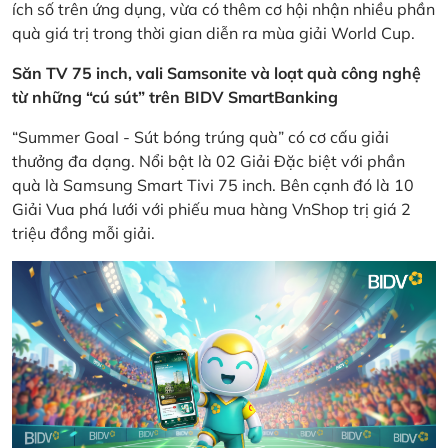
ích số trên ứng dụng, vừa có thêm cơ hội nhận nhiều phần
quà giá trị trong thời gian diễn ra mùa giải World Cup.
Săn TV 75 inch, vali Samsonite và loạt quà công nghệ
từ những “cú sút” trên BIDV SmartBanking
“Summer Goal - Sút bóng trúng quà” có cơ cấu giải
thưởng đa dạng. Nổi bật là 02 Giải Đặc biệt với phần
quà là Samsung Smart Tivi 75 inch. Bên cạnh đó là 10
Giải Vua phá lưới với phiếu mua hàng VnShop trị giá 2
triệu đồng mỗi giải.