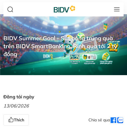
BIDV Summer Goal - Sút bóng trúng quà
trên BIDV SmartBanking, Rinh quà tới 2 tỷ
đồng
Đăng tải ngày
13/06/2026
Thích
Chia sẻ qua