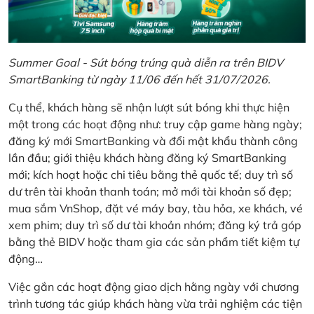
Summer Goal - Sút bóng trúng quà diễn ra trên BIDV
SmartBanking từ ngày 11/06 đến hết 31/07/2026.
Cụ thể, khách hàng sẽ nhận lượt sút bóng khi thực hiện
một trong các hoạt động như: truy cập game hàng ngày;
đăng ký mới SmartBanking và đổi mật khẩu thành công
lần đầu; giới thiệu khách hàng đăng ký SmartBanking
mới; kích hoạt hoặc chi tiêu bằng thẻ quốc tế; duy trì số
dư trên tài khoản thanh toán; mở mới tài khoản số đẹp;
mua sắm VnShop, đặt vé máy bay, tàu hỏa, xe khách, vé
xem phim; duy trì số dư tài khoản nhóm; đăng ký trả góp
bằng thẻ BIDV hoặc tham gia các sản phẩm tiết kiệm tự
động…
Việc gắn các hoạt động giao dịch hằng ngày với chương
trình tương tác giúp khách hàng vừa trải nghiệm các tiện