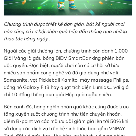
Chương trình được thiết kế đơn giản, bất kể người chơi
nào cũng có cơ hội nhận quà hấp dẫn thông qua những
thao tác hàng ngày .
Ngoài các giải thưởng lớn, chương trình còn dành 1.000
Giải Vàng là gấu bông BIDV SmartBanking phiên bản
độc quyền. Đặc biệt, người chơi còn có cơ hội sở hữu
nhiều sản phẩm công nghệ và đồ gia dụng như vali
Samsonite, vợt Pickleball Kamito, máy massage Philips,
đồng hồ Galaxy Fit3 hay quạt tích điện Lumias… với giá
chỉ 10 đồng thông qua giải Hộp quà ngẫu nhiên.
Bên cạnh đó, hàng nghìn phần quà khác cũng được trao
tặng xuyên suốt chương trình như tiền chuyển khoản,
điểm B-point và các mã ưu đãi giảm giá lên tới 50% khi
sử dụng các dịch vụ trên hệ sinh thái, bao gồm VNPAY
Taxi, đặt vé máy bay, tàu hỏa, xe khách, vé xem phim,