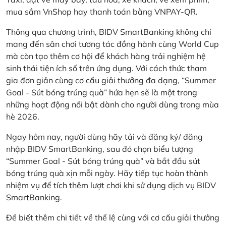
mua sắm VnShop hay thanh toán bằng VNPAY-QR.
Thông qua chương trình, BIDV SmartBanking không chỉ
mang đến sân chơi tương tác đồng hành cùng World Cup
mà còn tạo thêm cơ hội để khách hàng trải nghiệm hệ
sinh thái tiện ích số trên ứng dụng. Với cách thức tham
gia đơn giản cùng cơ cấu giải thưởng đa dạng, “Summer
Goal - Sút bóng trúng quà” hứa hẹn sẽ là một trong
những hoạt động nổi bật dành cho người dùng trong mùa
hè 2026.
Ngay hôm nay, người dùng hãy tải và đăng ký/ đăng
nhập BIDV SmartBanking, sau đó chọn biểu tượng
“Summer Goal - Sút bóng trúng quà” và bắt đầu sút
bóng trúng quà xịn mỗi ngày. Hãy tiếp tục hoàn thành
nhiệm vụ để tích thêm lượt chơi khi sử dụng dịch vụ BIDV
SmartBanking.
Để biết thêm chi tiết về thể lệ cùng với cơ cấu giải thưởng