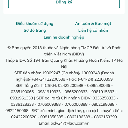
Đăng ký
Điều khoản sử dụng
An toàn & Bảo mật
Sơ đồ trang
Liên hệ cá nhân
Liên hệ doanh nghiệp
© Bản quyền 2018 thuộc về Ngân hàng TMCP Đầu tư và Phát
triển Việt Nam (BIDV)
Tháp BIDV, Số 194 Trần Quang Khải, Phường Hoàn Kiếm, TP Hà
Nội
SĐT tiếp nhận: 19009247 (Cá nhân)/ 19009248 (Doanh
nghiệp)/(+84-24) 22200588 - Fax: (+84-24) 22200399
SĐT Tổng đài TTCSKH: 02422200588 - 0385290066 -
0385190066 - 0981910333 - 0866200333 - 0981915333 -
0981951333 | SĐT gọi ra từ Chi nhánh BIDV: 0336258333 -
0336128333 - 0766069388 - 0766056388 - 0852198088 -
0822150068 | SĐT xác minh giao dịch thẻ, giao dịch chuyển tiền:
02422200520 - 0981358335 - 0862136388 - 0862159399
Email:
bidv247@bidv.com.vn