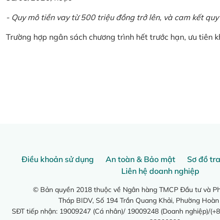
- Quy mô tiền vay từ 500 triệu đồng trở lên, và cam kết quy
Trường hợp ngân sách chương trình hết trước hạn, ưu tiên 
Điều khoản sử dụng
An toàn & Bảo mật
Sơ đồ tr
Liên hệ doanh nghiệp
© Bản quyền 2018 thuộc về Ngân hàng TMCP Đầu tư và Phá
Tháp BIDV, Số 194 Trần Quang Khải, Phường Hoàn
SĐT tiếp nhận: 19009247 (Cá nhân)/ 19009248 (Doanh nghiệp)/(+8