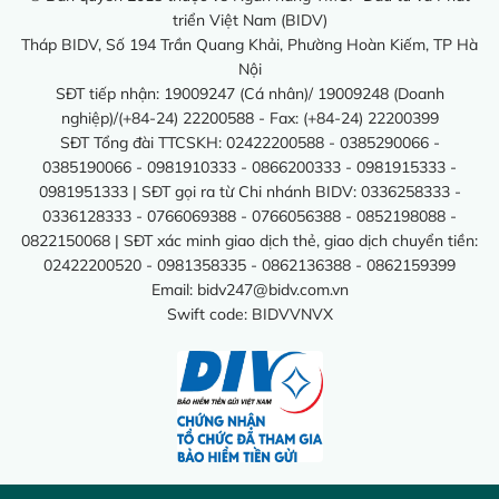
triển Việt Nam (BIDV)
Tháp BIDV, Số 194 Trần Quang Khải, Phường Hoàn Kiếm, TP Hà
Nội
SĐT tiếp nhận: 19009247 (Cá nhân)/ 19009248 (Doanh
nghiệp)/(+84-24) 22200588 - Fax: (+84-24) 22200399
SĐT Tổng đài TTCSKH: 02422200588 - 0385290066 -
0385190066 - 0981910333 - 0866200333 - 0981915333 -
0981951333 | SĐT gọi ra từ Chi nhánh BIDV: 0336258333 -
0336128333 - 0766069388 - 0766056388 - 0852198088 -
0822150068 | SĐT xác minh giao dịch thẻ, giao dịch chuyển tiền:
02422200520 - 0981358335 - 0862136388 - 0862159399
Email:
bidv247@bidv.com.vn
Swift code: BIDVVNVX