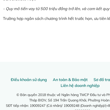
- Quy mô tiền vay từ 500 triệu đồng trở lên, và cam kết quy
Trường hợp ngân sách chương trình hết trước hạn, ưu tiên 
Điều khoản sử dụng
An toàn & Bảo mật
Sơ đồ tr
Liên hệ doanh nghiệp
© Bản quyền 2018 thuộc về Ngân hàng TMCP Đầu tư và Phá
Tháp BIDV, Số 194 Trần Quang Khải, Phường Hoàn
SĐT tiếp nhận: 19009247 (Cá nhân)/ 19009248 (Doanh nghiệp)/(+8