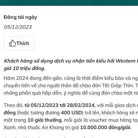
Đăng tải ngày
05/12/2023
Thích
Khách hàng sử dụng dịch vụ nhận tiền kiều hối Western U
giá 10 triệu đồng.
Năm 2024 đang đến gần, cũng là thời điểm kiều bào và ngư
chuyển tiền về cho người thân để chào đón Tết Giáp Thìn.
những phần quà hấp dẫn, ý nghĩa để cùng đón chào một nă
Theo đó,
từ 05/12/2023 tới 28/02/2024
, với mỗi giao dịch
đồng
(hoặc tương đương
400 USD
) trở lên, khách hàng s
một trong
10 giải thưởng
, mỗi giải là voucher mua hàng t
Xanh, nhà thuốc An Khang trị giá
10.000.000 đồng/giải
.