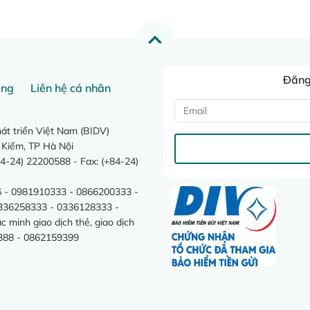
Đăng 
ang
Liên hệ cá nhân
t triển Việt Nam (BIDV)
 Kiếm, TP Hà Nội
4-24) 22200588 - Fax: (+84-24)
 - 0981910333 - 0866200333 -
0336258333 - 0336128333 -
minh giao dịch thẻ, giao dịch
388 - 0862159399