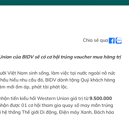
Chia sẻ qua
nion của BIDV sẽ có cơ hội trúng voucher mua hàng trị
ời Việt Nam sinh sống, làm việc tại nước ngoài nô nức
 Thấu hiểu nhu cầu đó, BIDV dành tặng Quý khách hàng
m mới ấm áp, phát tài phát lộc.
 nhận tiền kiều hối Western Union giá trị từ
9.500.000
ẽ nhận được 01 cơ hội tham gia quay số may mắn trúng
ại hệ thống Thế giới Di động, Điện máy Xanh, Bách hóa