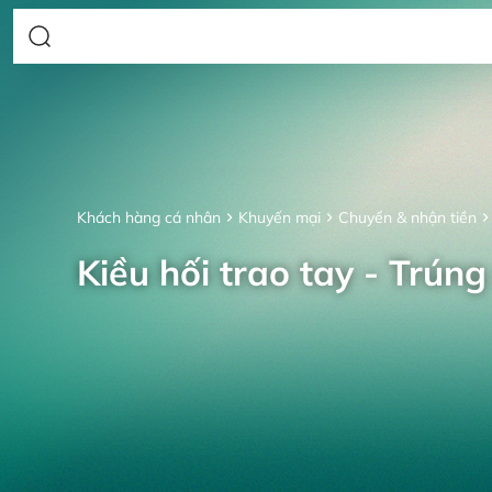
Khách hàng cá nhân
Khuyến mại
Chuyển & nhận tiền
Kiều hối trao tay - Trúng