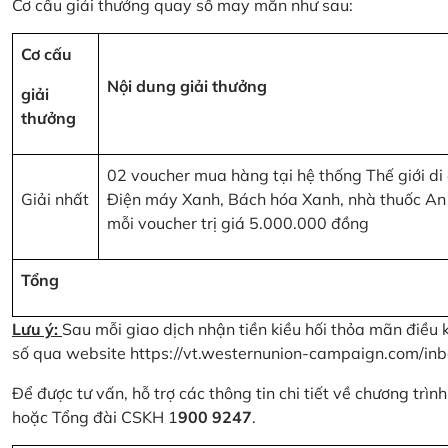
Cơ cấu giải thưởng quay số may mắn như sau:
Cơ cấu
Nội dung giải thưởng
giải
thưởng
02 voucher mua hàng tại hệ thống Thế giới di
Giải nhất
Điện máy Xanh, Bách hóa Xanh, nhà thuốc An
mỗi voucher trị giá 5.000.000 đồng
Tổng
Lưu ý:
Sau mỗi giao dịch nhận tiền kiều hối thỏa mãn điều 
số qua website
https://vt.westernunion-campaign.com/inb
Để được tư vấn, hỗ trợ các thông tin chi tiết về chương trì
hoặc Tổng đài CSKH 1
900 9247
.