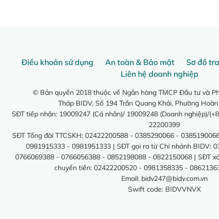
Điều khoản sử dụng
An toàn & Bảo mật
Sơ đồ tr
Liên hệ doanh nghiệp
© Bản quyền 2018 thuộc về Ngân hàng TMCP Đầu tư và Phá
Tháp BIDV, Số 194 Trần Quang Khải, Phường Hoàn
SĐT tiếp nhận: 19009247 (Cá nhân)/ 19009248 (Doanh nghiệp)/(+8
22200399
SĐT Tổng đài TTCSKH: 02422200588 - 0385290066 - 0385190066
0981915333 - 0981951333 | SĐT gọi ra từ Chi nhánh BIDV: 
0766069388 - 0766056388 - 0852198088 - 0822150068 | SĐT xác 
chuyển tiền: 02422200520 - 0981358335 - 0862136
Email:
bidv247@bidv.com.vn
Swift code: BIDVVNVX