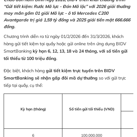
“Gửi tiết kiệm: Rước Mã lực - Đón Mã lộc” với 2026 giải thưởng
may mắn gồm 01 giải Mã lực - ô tô Mercedes C200
Avantgarde trị giá 1,59 tỷ đồng và 2025 giải tiền mặt 666.666
đồng.
Chương trình diễn ra từ ngày 01/2/2026 đến 31/3/2026, khách
hàng gửi tiết kiệm tại quầy hoặc gửi online trên ứng dụng BIDV
SmartBanking
kỳ hạn 6, 12, 13, 18 và 24 tháng, với số tiền gửi
tối thiểu từ 100 triệu đồng
.
Đặc biệt, khách hàng
gửi tiết kiệm trực tuyến trên BIDV
SmartBanking sẽ nhận gấp đôi mã dự thưởng
so với gửi trực
tiếp tại quầy, cụ thể:
Kỳ hạn (tháng)
Số tiền gửi tối thiểu (VND)
6
100.000.000