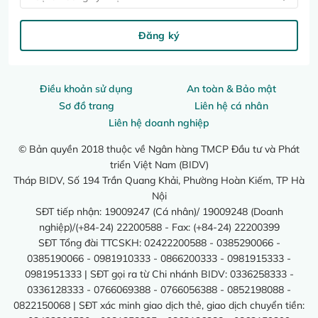
Đăng ký
Điều khoản sử dụng
An toàn & Bảo mật
Sơ đồ trang
Liên hệ cá nhân
Liên hệ doanh nghiệp
© Bản quyền 2018 thuộc về Ngân hàng TMCP Đầu tư và Phát
triển Việt Nam (BIDV)
Tháp BIDV, Số 194 Trần Quang Khải, Phường Hoàn Kiếm, TP Hà
Nội
SĐT tiếp nhận: 19009247 (Cá nhân)/ 19009248 (Doanh
nghiệp)/(+84-24) 22200588 - Fax: (+84-24) 22200399
SĐT Tổng đài TTCSKH: 02422200588 - 0385290066 -
0385190066 - 0981910333 - 0866200333 - 0981915333 -
0981951333 | SĐT gọi ra từ Chi nhánh BIDV: 0336258333 -
0336128333 - 0766069388 - 0766056388 - 0852198088 -
0822150068 | SĐT xác minh giao dịch thẻ, giao dịch chuyển tiền: