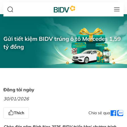
Gửi tiết kiệm BIDV trúng ô tô Mercedes 1,59
tỷ đồng
Đăng tải ngày
30/01/2026
Thích
Chia sẻ qua
Chào đón năm Bính Ngọ 2026, BIDV triển khai chương trình