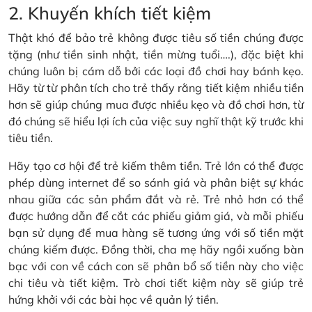
2. Khuyến khích tiết kiệm
Thật khó để bảo trẻ không được tiêu số tiền chúng được
tặng (như tiền sinh nhật, tiền mừng tuổi….), đặc biệt khi
chúng luôn bị cám dỗ bởi các loại đồ chơi hay bánh kẹo.
Hãy từ từ phân tích cho trẻ thấy rằng tiết kiệm nhiều tiền
hơn sẽ giúp chúng mua được nhiều kẹo và đồ chơi hơn, từ
đó chúng sẽ hiểu lợi ích của việc suy nghĩ thật kỹ trước khi
tiêu tiền.
Hãy tạo cơ hội để trẻ kiếm thêm tiền. Trẻ lớn có thể được
phép dùng internet để so sánh giá và phân biệt sự khác
nhau giữa các sản phẩm đắt và rẻ. Trẻ nhỏ hơn có thể
được hướng dẫn để cắt các phiếu giảm giá, và mỗi phiếu
bạn sử dụng để mua hàng sẽ tương ứng với số tiền mặt
chúng kiếm được. Đồng thời, cha mẹ hãy ngồi xuống bàn
bạc với con về cách con sẽ phân bổ số tiền này cho việc
chi tiêu và tiết kiệm. Trò chơi tiết kiệm này sẽ giúp trẻ
hứng khởi với các bài học về quản lý tiền.