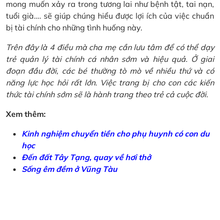
mong muốn xảy ra trong tương lai như bệnh tật, tai nạn,
tuổi già…. sẽ giúp chúng hiểu được lợi ích của việc chuẩn
bị tài chính cho những tình huống này.
Trên đây là 4 điều mà cha mẹ cần lưu tâm để có thể dạy
trẻ quản lý tài chính cá nhân sớm và hiệu quả. Ở giai
đoạn đầu đời, các bé thường tò mò về nhiều thứ và có
năng lực học hỏi rất lớn. Việc trang bị cho con các kiến
thức tài chính sớm sẽ là hành trang theo trẻ cả cuộc đời.
Xem thêm:
Kinh nghiệm chuyển tiền cho phụ huynh có con du
học
Đến đất Tây Tạng, quay về hơi thở
Sống êm đềm ở Vũng Tàu