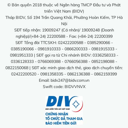
© Bản quyền 2018 thuộc về Ngân hàng TMCP Đầu tư và Phát
triển Việt Nam (BIDV)
Tháp BIDV, Số 194 Trần Quang Khải, Phường Hoàn Kiếm, TP Hà
Nội
SĐT tiếp nhận: 19009247 (Cá nhân)/ 19009248 (Doanh
nghiệp)/(+84-24) 22200588 - Fax: (+84-24) 22200399
SĐT Tổng đài TTCSKH: 02422200588 - 0385290066 -
0385190066 - 0981910333 - 0866200333 - 0981915333 -
0981951333 | SĐT gọi ra từ Chi nhánh BIDV: 0336258333 -
0336128333 - 0766069388 - 0766056388 - 0852198088 -
0822150068 | SĐT xác minh giao dịch thẻ, giao dịch chuyển tiền:
02422200520 - 0981358335 - 0862136388 - 0862159399
Email:
bidv247@bidv.com.vn
Swift code: BIDVVNVX