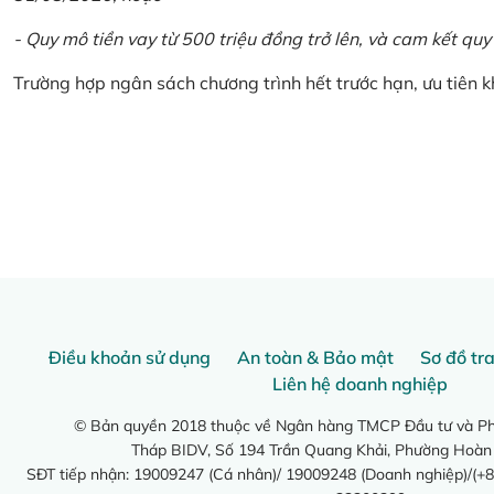
- Quy mô tiền vay từ 500 triệu đồng trở lên, và cam kết quy
Trường hợp ngân sách chương trình hết trước hạn, ưu tiên 
Điều khoản sử dụng
An toàn & Bảo mật
Sơ đồ tr
Liên hệ doanh nghiệp
© Bản quyền 2018 thuộc về Ngân hàng TMCP Đầu tư và Phá
Tháp BIDV, Số 194 Trần Quang Khải, Phường Hoàn
SĐT tiếp nhận: 19009247 (Cá nhân)/ 19009248 (Doanh nghiệp)/(+8