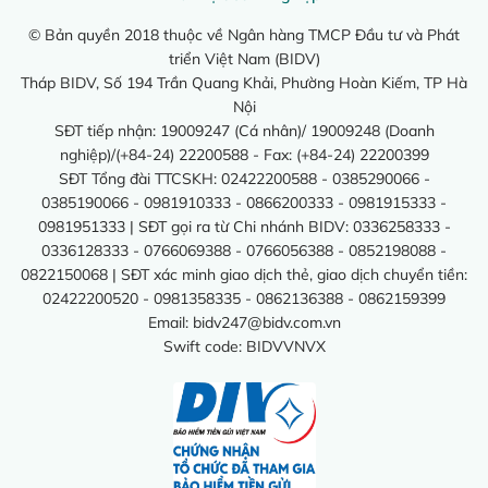
© Bản quyền 2018 thuộc về Ngân hàng TMCP Đầu tư và Phát
triển Việt Nam (BIDV)
Tháp BIDV, Số 194 Trần Quang Khải, Phường Hoàn Kiếm, TP Hà
Nội
SĐT tiếp nhận: 19009247 (Cá nhân)/ 19009248 (Doanh
nghiệp)/(+84-24) 22200588 - Fax: (+84-24) 22200399
SĐT Tổng đài TTCSKH: 02422200588 - 0385290066 -
0385190066 - 0981910333 - 0866200333 - 0981915333 -
0981951333 | SĐT gọi ra từ Chi nhánh BIDV: 0336258333 -
0336128333 - 0766069388 - 0766056388 - 0852198088 -
0822150068 | SĐT xác minh giao dịch thẻ, giao dịch chuyển tiền:
02422200520 - 0981358335 - 0862136388 - 0862159399
Email:
bidv247@bidv.com.vn
Swift code: BIDVVNVX