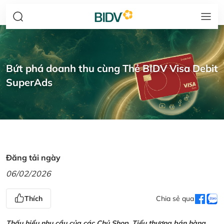
Bứt phá doanh thu cùng Thẻ BIDV Visa Debit
SuperAds
Đăng tải ngày
06/02/2026
Thích
Chia sẻ qua
Thấu hiểu nhu cầu của các Chủ Shop, Tiểu thương bán hàng