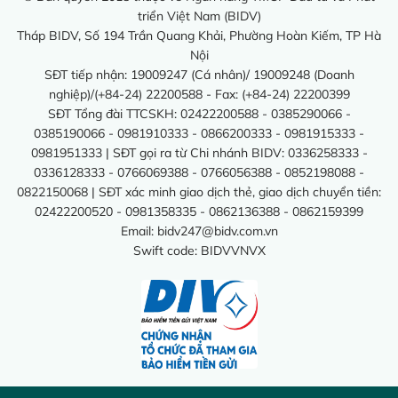
triển Việt Nam (BIDV)
Tháp BIDV, Số 194 Trần Quang Khải, Phường Hoàn Kiếm, TP Hà
Nội
SĐT tiếp nhận: 19009247 (Cá nhân)/ 19009248 (Doanh
nghiệp)/(+84-24) 22200588 - Fax: (+84-24) 22200399
SĐT Tổng đài TTCSKH: 02422200588 - 0385290066 -
0385190066 - 0981910333 - 0866200333 - 0981915333 -
0981951333 | SĐT gọi ra từ Chi nhánh BIDV: 0336258333 -
0336128333 - 0766069388 - 0766056388 - 0852198088 -
0822150068 | SĐT xác minh giao dịch thẻ, giao dịch chuyển tiền:
02422200520 - 0981358335 - 0862136388 - 0862159399
Email:
bidv247@bidv.com.vn
Swift code: BIDVVNVX