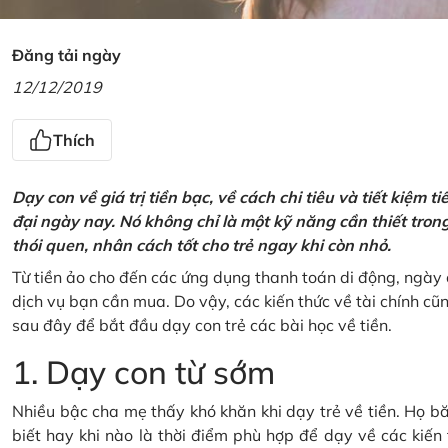
Đăng tải ngày
12/12/2019
Thích
Dạy con về giá trị tiền bạc, về cách chi tiêu và tiết kiệm 
đại ngày nay. Nó không chỉ là một kỹ năng cần thiết tro
thói quen, nhân cách tốt cho trẻ ngay khi còn nhỏ.
Từ tiền ảo cho đến các ứng dụng thanh toán di động, ngày 
dịch vụ bạn cần mua. Do vậy, các kiến thức về tài chính c
sau đây để bắt đầu dạy con trẻ các bài học về tiền.
1. Dạy con từ sớm
Nhiều bậc cha mẹ thấy khó khăn khi dạy trẻ về tiền. Họ bă
biết hay khi nào là thời điểm phù hợp để dạy về các kiến