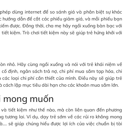
c phép dùng internet để so sánh giá và phân biệt sự khác
c hướng dẫn để cắt các phiếu giảm giá, và mỗi phiếu bạn
kiếm được. Đồng thời, cha mẹ hãy ngồi xuống bàn bạc với
tiết kiệm. Trò chơi tiết kiệm này sẽ giúp trẻ hứng khởi với
òn nhỏ. Hãy cùng ngồi xuống và nói với trẻ khái niệm về
cố định, ngân sách trả nợ, chi phí mua sắm tạp hóa, chi
 các loại chi phí cần thiết của mình. Điều này sẽ giúp trẻ
à cách lập mục tiêu dài hạn cho các khoản mua sắm lớn.
oài mong muốn
gì và tiết kiệm như thế nào, mà còn liên quan đến phương
g tương lai. Ví dụ, dạy trẻ sớm về các rủi ro không mong
à…. sẽ giúp chúng hiểu được lợi ích của việc chuẩn bị tài