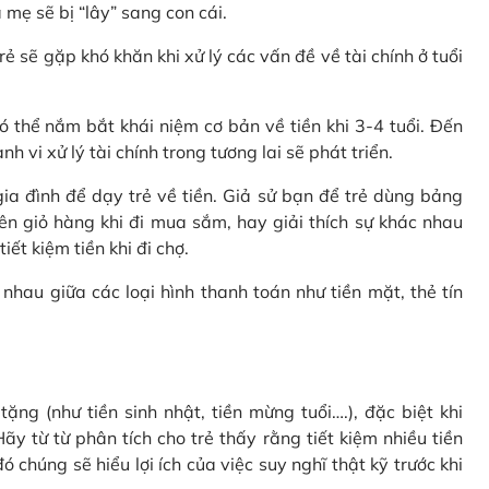
 mẹ sẽ bị “lây” sang con cái.
rẻ sẽ gặp khó khăn khi xử lý các vấn đề về tài chính ở tuổi
 thể nắm bắt khái niệm cơ bản về tiền khi 3-4 tuổi. Đến
 vi xử lý tài chính trong tương lai sẽ phát triển.
a đình để dạy trẻ về tiền. Giả sử bạn để trẻ dùng bảng
ên giỏ hàng khi đi mua sắm, hay giải thích sự khác nhau
ết kiệm tiền khi đi chợ.
nhau giữa các loại hình thanh toán như tiền mặt, thẻ tín
ặng (như tiền sinh nhật, tiền mừng tuổi….), đặc biệt khi
ãy từ từ phân tích cho trẻ thấy rằng tiết kiệm nhiều tiền
 chúng sẽ hiểu lợi ích của việc suy nghĩ thật kỹ trước khi