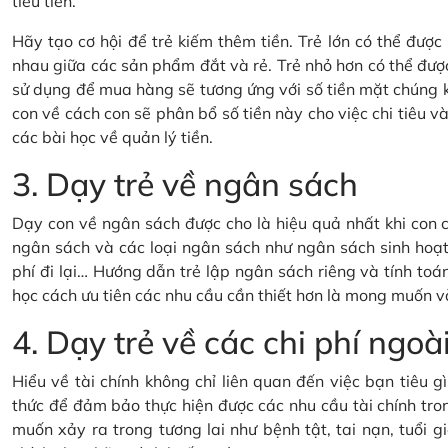
tiêu tiền.
Hãy tạo cơ hội để trẻ kiếm thêm tiền. Trẻ lớn có thể đượ
nhau giữa các sản phẩm đắt và rẻ. Trẻ nhỏ hơn có thể đượ
sử dụng để mua hàng sẽ tương ứng với số tiền mặt chúng 
con về cách con sẽ phân bổ số tiền này cho việc chi tiêu và 
các bài học về quản lý tiền.
3. Dạy trẻ về ngân sách
Dạy con về ngân sách được cho là hiệu quả nhất khi con c
ngân sách và các loại ngân sách như ngân sách sinh hoạt 
phí đi lại… Hướng dẫn trẻ lập ngân sách riêng và tính toán
học cách ưu tiên các nhu cầu cần thiết hơn là mong muốn v
4. Dạy trẻ về các chi phí ng
Hiểu về tài chính không chỉ liên quan đến việc bạn tiêu 
thức để đảm bảo thực hiện được các nhu cầu tài chính tron
muốn xảy ra trong tương lai như bệnh tật, tai nạn, tuổi gi