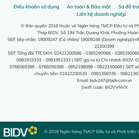
Điều khoản sử dụng
An toàn & Bảo mật
Sơ đồ tr
Liên hệ doanh nghiệp
© Bản quyền 2018 thuộc về Ngân hàng TMCP Đầu tư và Phá
Tháp BIDV, Số 194 Trần Quang Khải, Phường Hoàn
SĐT tiếp nhận: 19009247 (Cá nhân)/ 19009248 (Doanh nghiệp)/(+8
22200399
SĐT Tổng đài TTCSKH: 02422200588 - 0385290066 - 0385190066
0981915333 - 0981951333 | SĐT gọi ra từ Chi nhánh BIDV: 
0766069388 - 0766056388 - 0852198088 - 0822150068 | SĐT xác 
chuyển tiền: 02422200520 - 0981358335 - 0862136
Email:
bidv247@bidv.com.vn
Swift code: BIDVVNVX
© 2018 Ngân hàng TMCP Đầu tư và Phát triển 