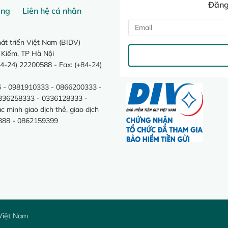
Đăng 
ang
Liên hệ cá nhân
t triển Việt Nam (BIDV)
 Kiếm, TP Hà Nội
4-24) 22200588 - Fax: (+84-24)
 - 0981910333 - 0866200333 -
0336258333 - 0336128333 -
minh giao dịch thẻ, giao dịch
388 - 0862159399
Việt Nam