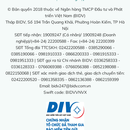
© Bản quyền 2018 thuộc về Ngân hàng TMCP Đầu tư và Phát
triển Việt Nam (BIDV)
Tháp BIDV, Số 194 Trần Quang Khải, Phường Hoàn Kiếm, TP Hà
Nội
SĐT tiếp nhận: 19009247 (Cá nhân)/ 19009248 (Doanh
nghiệp)/(+84-24) 22200588 - Fax: (+84-24) 22200399
SĐT Tổng đài TTCSKH: 02422200588 - 0385290066 -
0385190066 - 0981910333 - 0866200333 - 0981915333 -
0981951333 | SĐT gọi ra từ Chi nhánh BIDV: 0336258333 -
0336128333 - 0766069388 - 0766056388 - 0852198088 -
0822150068 | SĐT xác minh giao dịch thẻ, giao dịch chuyển tiền:
02422200520 - 0981358335 - 0862136388 - 0862159399
Email:
bidv247@bidv.com.vn
Swift code: BIDVVNVX