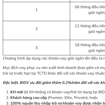
06 tháng đầu tiên
1
giải ngân
12 tháng đầu tiên
2
giải ngân
18 tháng đầu tiên
3
giải ngân
Chương trình áp dụng các khoản vay giải ngân lần đầu từ
Mục đích vay phục vụ sản xuất kinh doanh (bao gồm cả mục
trả nợ trước hạn tại TCTD khác đối với các khoản vay thuộc
Đặc biệt, BIDV ưu đãi giảm thêm 0.2%/năm đối với các kh
KH mới
(là KH không có khoản vay/thẻ tín dụng tại BI
Khách hàng cao cấp
(Premier, Elite, Private); hoặc
100% nguồn thu nhập trả nợ khoản vay được nhận tr