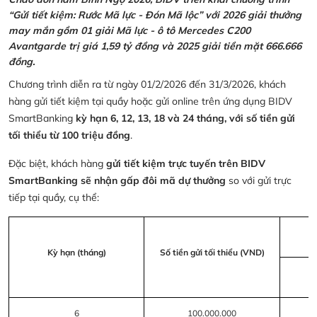
“Gửi tiết kiệm: Rước Mã lực - Đón Mã lộc” với 2026 giải thưởng
may mắn gồm 01 giải Mã lực - ô tô Mercedes C200
Avantgarde trị giá 1,59 tỷ đồng và 2025 giải tiền mặt 666.666
đồng.
Chương trình diễn ra từ ngày 01/2/2026 đến 31/3/2026, khách
hàng gửi tiết kiệm tại quầy hoặc gửi online trên ứng dụng BIDV
SmartBanking
kỳ hạn 6, 12, 13, 18 và 24 tháng, với số tiền gửi
tối thiểu từ 100 triệu đồng
.
Đặc biệt, khách hàng
gửi tiết kiệm trực tuyến trên BIDV
SmartBanking sẽ nhận gấp đôi mã dự thưởng
so với gửi trực
tiếp tại quầy, cụ thể:
Kỳ hạn (tháng)
Số tiền gửi tối thiểu (VND)
6
100.000.000