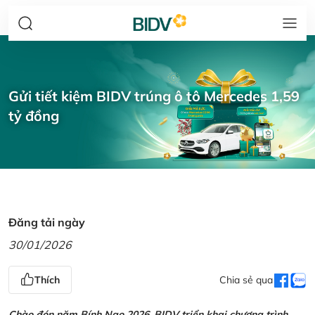
Gửi tiết kiệm BIDV trúng ô tô Mercedes 1,59
tỷ đồng
Đăng tải ngày
30/01/2026
Thích
Chia sẻ qua
Chào đón năm Bính Ngọ 2026, BIDV triển khai chương trình