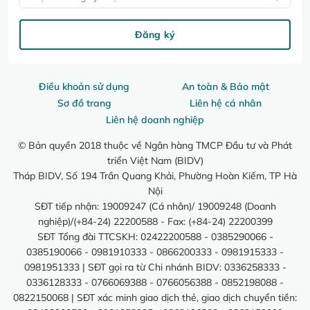
Đăng ký
Điều khoản sử dụng
An toàn & Bảo mật
Sơ đồ trang
Liên hệ cá nhân
Liên hệ doanh nghiệp
© Bản quyền 2018 thuộc về Ngân hàng TMCP Đầu tư và Phát
triển Việt Nam (BIDV)
Tháp BIDV, Số 194 Trần Quang Khải, Phường Hoàn Kiếm, TP Hà
Nội
SĐT tiếp nhận: 19009247 (Cá nhân)/ 19009248 (Doanh
nghiệp)/(+84-24) 22200588 - Fax: (+84-24) 22200399
SĐT Tổng đài TTCSKH: 02422200588 - 0385290066 -
0385190066 - 0981910333 - 0866200333 - 0981915333 -
0981951333 | SĐT gọi ra từ Chi nhánh BIDV: 0336258333 -
0336128333 - 0766069388 - 0766056388 - 0852198088 -
0822150068 | SĐT xác minh giao dịch thẻ, giao dịch chuyển tiền: