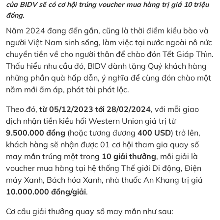
của BIDV sẽ có cơ hội trúng voucher mua hàng trị giá 10 triệu
đồng.
Năm 2024 đang đến gần, cũng là thời điểm kiều bào và
người Việt Nam sinh sống, làm việc tại nước ngoài nô nức
chuyển tiền về cho người thân để chào đón Tết Giáp Thìn.
Thấu hiểu nhu cầu đó, BIDV dành tặng Quý khách hàng
những phần quà hấp dẫn, ý nghĩa để cùng đón chào một
năm mới ấm áp, phát tài phát lộc.
Theo đó,
từ 05/12/2023 tới 28/02/2024
, với mỗi giao
dịch nhận tiền kiều hối Western Union giá trị từ
9.500.000 đồng
(hoặc tương đương
400 USD
) trở lên,
khách hàng sẽ nhận được 01 cơ hội tham gia quay số
may mắn trúng một trong
10 giải thưởng
, mỗi giải là
voucher mua hàng tại hệ thống Thế giới Di động, Điện
máy Xanh, Bách hóa Xanh, nhà thuốc An Khang trị giá
10.000.000 đồng/giải
.
Cơ cấu giải thưởng quay số may mắn như sau: