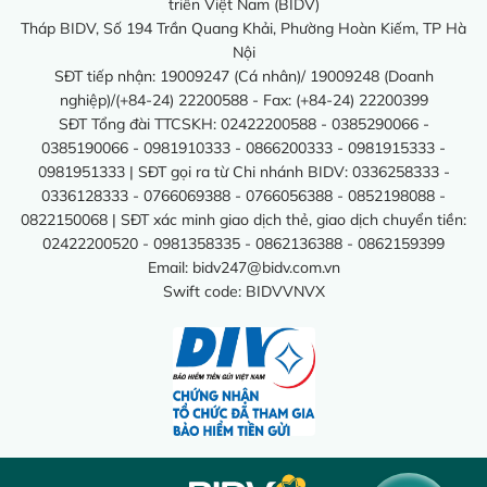
triển Việt Nam (BIDV)
Tháp BIDV, Số 194 Trần Quang Khải, Phường Hoàn Kiếm, TP Hà
Nội
SĐT tiếp nhận: 19009247 (Cá nhân)/ 19009248 (Doanh
nghiệp)/(+84-24) 22200588 - Fax: (+84-24) 22200399
SĐT Tổng đài TTCSKH: 02422200588 - 0385290066 -
0385190066 - 0981910333 - 0866200333 - 0981915333 -
0981951333 | SĐT gọi ra từ Chi nhánh BIDV: 0336258333 -
0336128333 - 0766069388 - 0766056388 - 0852198088 -
0822150068 | SĐT xác minh giao dịch thẻ, giao dịch chuyển tiền:
02422200520 - 0981358335 - 0862136388 - 0862159399
Email:
bidv247@bidv.com.vn
Swift code: BIDVVNVX