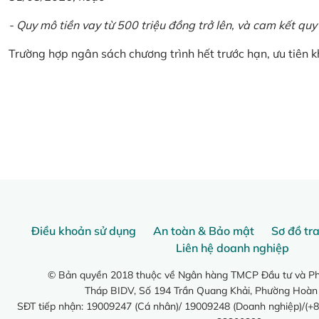
- Quy mô tiền vay từ 500 triệu đồng trở lên, và cam kết quy
Trường hợp ngân sách chương trình hết trước hạn, ưu tiên 
Điều khoản sử dụng
An toàn & Bảo mật
Sơ đồ tr
Liên hệ doanh nghiệp
© Bản quyền 2018 thuộc về Ngân hàng TMCP Đầu tư và Phá
Tháp BIDV, Số 194 Trần Quang Khải, Phường Hoàn
SĐT tiếp nhận: 19009247 (Cá nhân)/ 19009248 (Doanh nghiệp)/(+8