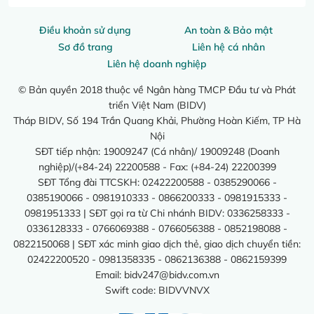
Điều khoản sử dụng
An toàn & Bảo mật
Sơ đồ trang
Liên hệ cá nhân
Liên hệ doanh nghiệp
© Bản quyền 2018 thuộc về Ngân hàng TMCP Đầu tư và Phát
triển Việt Nam (BIDV)
Tháp BIDV, Số 194 Trần Quang Khải, Phường Hoàn Kiếm, TP Hà
Nội
SĐT tiếp nhận: 19009247 (Cá nhân)/ 19009248 (Doanh
nghiệp)/(+84-24) 22200588 - Fax: (+84-24) 22200399
SĐT Tổng đài TTCSKH: 02422200588 - 0385290066 -
0385190066 - 0981910333 - 0866200333 - 0981915333 -
0981951333 | SĐT gọi ra từ Chi nhánh BIDV: 0336258333 -
0336128333 - 0766069388 - 0766056388 - 0852198088 -
0822150068 | SĐT xác minh giao dịch thẻ, giao dịch chuyển tiền:
02422200520 - 0981358335 - 0862136388 - 0862159399
Email:
bidv247@bidv.com.vn
Swift code: BIDVVNVX