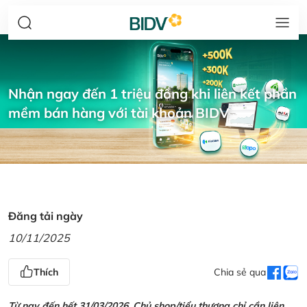
Nhận ngay đến 1 triệu đồng khi liên kết phần
mềm bán hàng với tài khoản BIDV
Đăng tải ngày
10/11/2025
Thích
Chia sẻ qua
Từ nay đến hết 31/03/2026, Chủ shop/tiểu thương chỉ cần liên