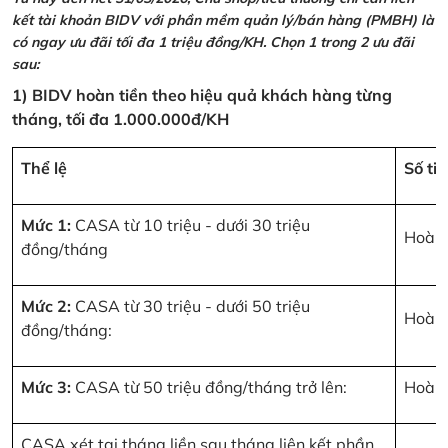
kết tài khoản BIDV với phần mềm quản lý/bán hàng (PMBH) là
có ngay ưu đãi tối đa 1 triệu đồng/KH. Chọn 1 trong 2 ưu đãi
sau:
1) BIDV hoàn tiền theo hiệu quả khách hàng từng
tháng, tối đa 1.000.000đ/KH
Thể lệ
Số ti
Mức 1:
CASA từ 10 triệu - dưới 30 triệu
Hoàn 
đồng/tháng
Mức 2:
CASA từ 30 triệu - dưới 50 triệu
Hoàn 
đồng/tháng:
Mức 3:
CASA từ 50 triệu đồng/tháng trở lên:
Hoàn 
CASA xét tại tháng liền sau tháng liên kết phần