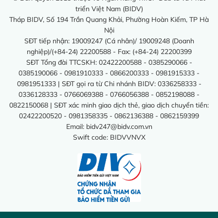
triển Việt Nam (BIDV)
Tháp BIDV, Số 194 Trần Quang Khải, Phường Hoàn Kiếm, TP Hà
Nội
SĐT tiếp nhận: 19009247 (Cá nhân)/ 19009248 (Doanh
nghiệp)/(+84-24) 22200588 - Fax: (+84-24) 22200399
SĐT Tổng đài TTCSKH: 02422200588 - 0385290066 -
0385190066 - 0981910333 - 0866200333 - 0981915333 -
0981951333 | SĐT gọi ra từ Chi nhánh BIDV: 0336258333 -
0336128333 - 0766069388 - 0766056388 - 0852198088 -
0822150068 | SĐT xác minh giao dịch thẻ, giao dịch chuyển tiền:
02422200520 - 0981358335 - 0862136388 - 0862159399
Email:
bidv247@bidv.com.vn
Swift code: BIDVVNVX