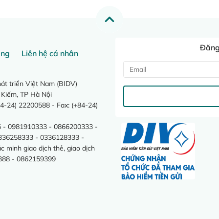
Đăng 
ang
Liên hệ cá nhân
t triển Việt Nam (BIDV)
 Kiếm, TP Hà Nội
4-24) 22200588 - Fax: (+84-24)
 - 0981910333 - 0866200333 -
0336258333 - 0336128333 -
minh giao dịch thẻ, giao dịch
388 - 0862159399