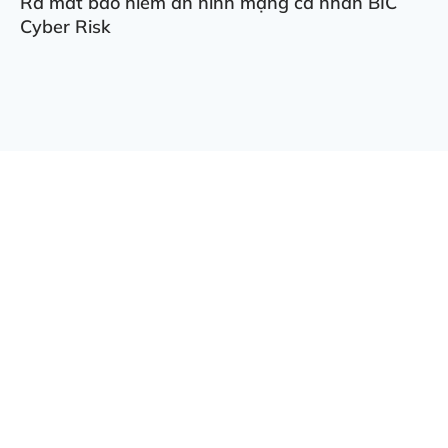
Ra mắt bảo hiểm an ninh mạng cá nhân BIC
Cyber Risk