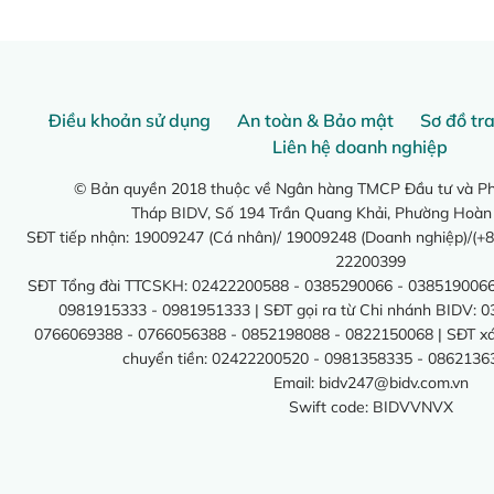
Điều khoản sử dụng
An toàn & Bảo mật
Sơ đồ tr
Liên hệ doanh nghiệp
© Bản quyền 2018 thuộc về Ngân hàng TMCP Đầu tư và Phá
Tháp BIDV, Số 194 Trần Quang Khải, Phường Hoàn
SĐT tiếp nhận: 19009247 (Cá nhân)/ 19009248 (Doanh nghiệp)/(+8
22200399
SĐT Tổng đài TTCSKH: 02422200588 - 0385290066 - 0385190066
0981915333 - 0981951333 | SĐT gọi ra từ Chi nhánh BIDV: 
0766069388 - 0766056388 - 0852198088 - 0822150068 | SĐT xác 
chuyển tiền: 02422200520 - 0981358335 - 0862136
Email:
bidv247@bidv.com.vn
Swift code: BIDVVNVX