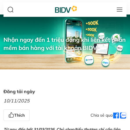
Nhận ngay đến 1 triệu đồng khi liên kết phần
mềm bán hàng với tài khoản BIDV
Đăng tải ngày
10/11/2025
Thích
Chia sẻ qua
Từ nay đến hết 31/03/2026, Chủ shop/tiểu thương chỉ cần liên