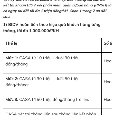
kết tài khoản BIDV với phần mềm quản lý/bán hàng (PMBH) là
có ngay ưu đãi tối đa 1 triệu đồng/KH. Chọn 1 trong 2 ưu đãi
sau:
1) BIDV hoàn tiền theo hiệu quả khách hàng từng
tháng, tối đa 1.000.000đ/KH
Thể lệ
Số ti
Mức 1:
CASA từ 10 triệu - dưới 30 triệu
Hoàn 
đồng/tháng
Mức 2:
CASA từ 30 triệu - dưới 50 triệu
Hoàn 
đồng/tháng:
Mức 3:
CASA từ 50 triệu đồng/tháng trở lên:
Hoàn 
CASA xét tại tháng liền sau tháng liên kết phần