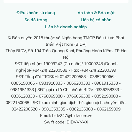
Điều khoản sử dụng
An toàn & Bảo mật
Sơ đồ trang
Liên hệ cá nhân
Liên hệ doanh nghiệp
© Bản quyền 2018 thuộc về Ngân hàng TMCP Đầu tư và Phát
triển Việt Nam (BIDV)
Tháp BIDV, Số 194 Trần Quang Khải, Phường Hoàn Kiếm, TP Hà
Nội
SĐT tiếp nhận: 19009247 (Cá nhân)/ 19009248 (Doanh
nghiệp)/(+84-24) 22200588 - Fax: (+84-24) 22200399
SĐT Tổng đài TTCSKH: 02422200588 - 0385290066 -
0385190066 - 0981910333 - 0866200333 - 0981915333 -
0981951333 | SĐT gọi ra từ Chi nhánh BIDV: 0336258333 -
0336128333 - 0766069388 - 0766056388 - 0852198088 -
0822150068 | SĐT xác minh giao dịch thẻ, giao dịch chuyển tiền:
02422200520 - 0981358335 - 0862136388 - 0862159399
Email:
bidv247@bidv.com.vn
Swift code: BIDVVNVX