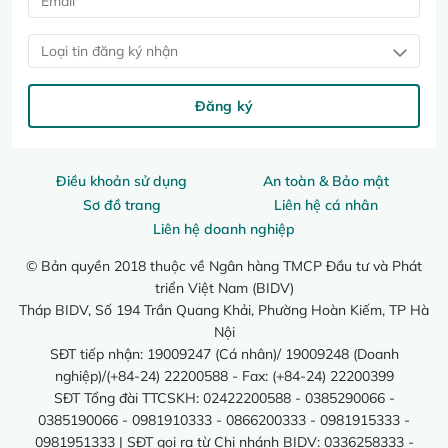
Loại tin đăng ký nhận
Đăng ký
Điều khoản sử dụng
An toàn & Bảo mật
Sơ đồ trang
Liên hệ cá nhân
Liên hệ doanh nghiệp
© Bản quyền 2018 thuộc về Ngân hàng TMCP Đầu tư và Phát
triển Việt Nam (BIDV)
Tháp BIDV, Số 194 Trần Quang Khải, Phường Hoàn Kiếm, TP Hà
Nội
SĐT tiếp nhận: 19009247 (Cá nhân)/ 19009248 (Doanh
nghiệp)/(+84-24) 22200588 - Fax: (+84-24) 22200399
SĐT Tổng đài TTCSKH: 02422200588 - 0385290066 -
0385190066 - 0981910333 - 0866200333 - 0981915333 -
0981951333 | SĐT gọi ra từ Chi nhánh BIDV: 0336258333 -