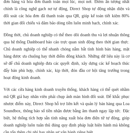
đơn hàng và hóa đơn thanh toán mọi lúc, mọi nơi. Điểm ấn tượng nhất
chính là công nghệ gạch nợ tự động, Direct Shop tự động nhận diện và
đối soát các hóa đơn đã thanh toán qua QR, giúp kế toán tiết kiệm 80%
thời gian đối chiếu và đảm bảo dòng tiền luôn minh bạch, chính xác.
Đồng thời, chủ doanh nghiệp có thể theo dõi doanh thu và lợi nhuận thông
qua hệ thống Dashboard báo cáo trực quan sinh động theo thời gian thực.
Chủ doanh nghiệp có thể nhanh chóng nắm bắt tình hình bán hàng, mặt
hàng được ưa chuộng hay thời điểm đông khách. Những dữ liệu này là cơ
sở để chủ doanh nghiệp đưa các quyết định, xây dựng các kế hoạch thúc
đẩy bán phù hợp, chính xác, kịp thời, đón đầu cơ hội tăng trưởng trong
hoạt động kinh doanh.
Với các cửa hàng kinh doanh truyền thống, khách hàng có thể quét nhầm
mã QR giả hay nhân viên phải chụp ảnh màn hình đối soát. Để khắc phục
nhược điểm này, Direct Shop hỗ trợ liên kết và quản lý bán hàng qua Loa
Soundbox, thông báo số tiền nhận được bằng âm thanh ngay lập tức. Đặc
biệt, hệ thống tích hợp sẵn tính năng xuất hóa đơn điện tử tự động, giúp
doanh nghiệp luôn tuân thủ đúng quy định pháp luật hiện hành mà không
cần tốn thêm chi phí hay nhân sự vận hành riêng biệt.